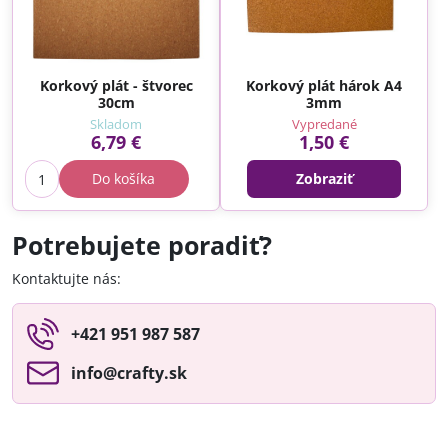
Korkový plát - štvorec
Korkový plát hárok A4
30cm
3mm
Skladom
Vypredané
6,79 €
1,50 €
Do košíka
Zobraziť
Potrebujete poradiť?
Kontaktujte nás:
+421 951 987 587
info​@crafty​.sk