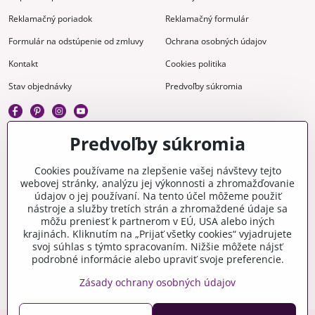
Reklamačný poriadok
Reklamačný formulár
Formulár na odstúpenie od zmluvy
Ochrana osobných údajov
Kontakt
Cookies politika
Stav objednávky
Predvoľby súkromia
Predvoľby súkromia
Kreatívne
Cookies používame na zlepšenie vašej návštevy tejto
webovej stránky, analýzu jej výkonnosti a zhromažďovanie
Gravírovanie
Materiály na stiahnutie
údajov o jej používaní. Na tento účel môžeme použiť
nástroje a služby tretích strán a zhromaždené údaje sa
Videonávody
Blog
môžu preniesť k partnerom v EÚ, USA alebo iných
krajinách. Kliknutím na „Prijať všetky cookies“ vyjadrujete
Kreatívna poradňa
svoj súhlas s týmto spracovaním. Nižšie môžete nájsť
podrobné informácie alebo upraviť svoje preferencie.
Zásady ochrany osobných údajov