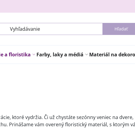
Hľadať
 a floristika
Farby, laky a médiá
Materiál na dekor
ácie, ktoré vydržia. Či už chystáte sezónny veniec na dver
chu. Prinášame vám overený floristický materiál, s ktorým 