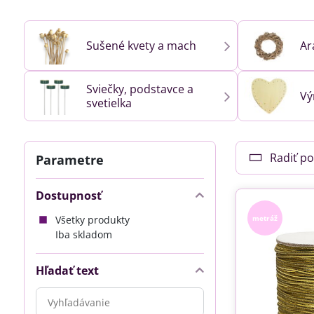
Sušené kvety a mach
Ar
Sviečky, podstavce a
Vý
svetielka
Radiť po
Parametre
Dostupnosť
Všetky produkty
metráž
Iba skladom
Hľadať text
Prehľadať
výsledky