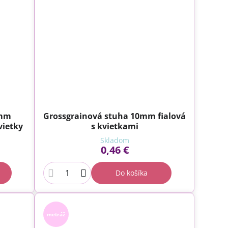
0mm
Grossgrainová stuha 10mm fialová
vietky
s kvietkami
Skladom
0,46 €
Do košíka
metráž