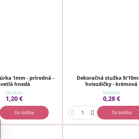
úrka 1mm - prírodná -
Dekoračná stužka 9/10m
svetlá hnedá
hviezdičky - krémová
Skladom
Skladom
1,20 €
0,28 €
Do košíka
Do košíka