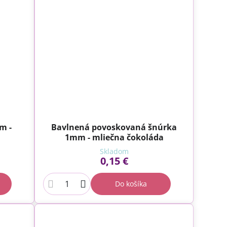
m -
Bavlnená povoskovaná šnúrka
1mm - mliečna čokoláda
Skladom
0,15 €
Do košíka