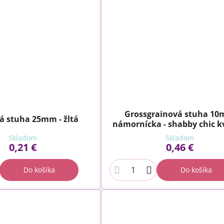
Grossgrainová stuha 1
á stuha 25mm - žltá
námornícka - shabby chic k
Skladom
Skladom
0,21 €
0,46 €
Do košíka
Do košíka