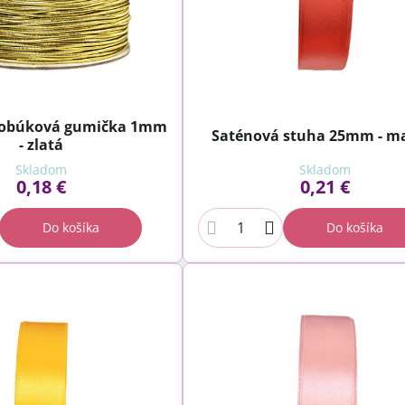
klobúková gumička 1mm
Saténová stuha 25mm - m
- zlatá
Skladom
Skladom
0,18 €
0,21 €
Do košíka
Do košíka