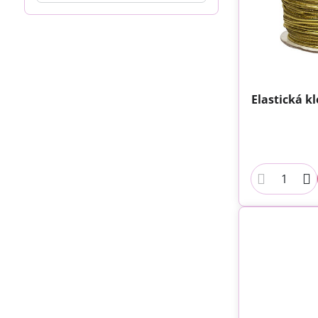
filtra
fulltextom
Elastická 