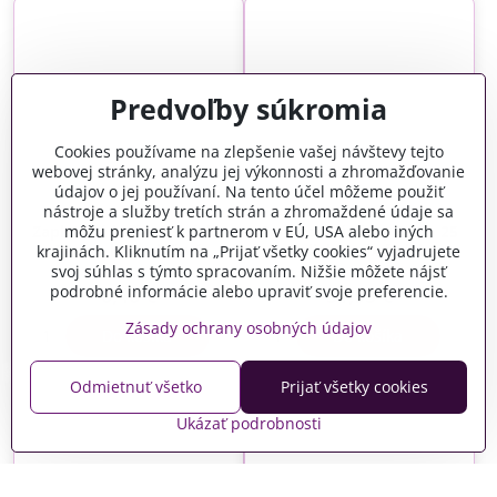
Predvoľby súkromia
Cookies používame na zlepšenie vašej návštevy tejto
webovej stránky, analýzu jej výkonnosti a zhromažďovanie
údajov o jej používaní. Na tento účel môžeme použiť
nástroje a služby tretích strán a zhromaždené údaje sa
môžu preniesť k partnerom v EÚ, USA alebo iných
Zapletaná kožená šnúrka
Semišové šnúrky 3mm 25
7mm - levanduľová
roliek - mix farieb
krajinách. Kliknutím na „Prijať všetky cookies“ vyjadrujete
svoj súhlas s týmto spracovaním. Nižšie môžete nájsť
Skladom
Skladom
podrobné informácie alebo upraviť svoje preferencie.
0,46 €
31,95 €
Zásady ochrany osobných údajov
Do košíka
Do košíka
Odmietnuť všetko
Prijať všetky cookies
Ukázať podrobnosti