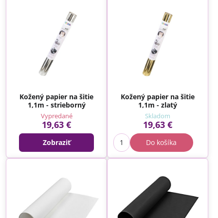
Kožený papier na šitie
Kožený papier na šitie
1,1m - strieborný
1,1m - zlatý
Vypredané
Skladom
19,63 €
19,63 €
Zobraziť
Do košíka