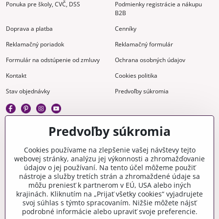
Ponuka pre školy, CVČ, DSS
Podmienky registrácie a nákupu
B2B
Doprava a platba
Cenníky
Reklamačný poriadok
Reklamačný formulár
Formulár na odstúpenie od zmluvy
Ochrana osobných údajov
Kontakt
Cookies politika
Stav objednávky
Predvoľby súkromia
Predvoľby súkromia
Kreatívne
Cookies používame na zlepšenie vašej návštevy tejto
webovej stránky, analýzu jej výkonnosti a zhromažďovanie
Gravírovanie
Materiály na stiahnutie
údajov o jej používaní. Na tento účel môžeme použiť
nástroje a služby tretích strán a zhromaždené údaje sa
Videonávody
Blog
môžu preniesť k partnerom v EÚ, USA alebo iných
krajinách. Kliknutím na „Prijať všetky cookies“ vyjadrujete
Kreatívna poradňa
svoj súhlas s týmto spracovaním. Nižšie môžete nájsť
podrobné informácie alebo upraviť svoje preferencie.