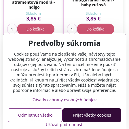
atramentová modrá -
baby ružová
indigo
Skladom
Skladom
3,85 €
3,85 €
Do košíka
Do košíka
Predvoľby súkromia
Cookies používame na zlepšenie vašej návštevy tejto
webovej stránky, analýzu jej výkonnosti a zhromažďovanie
údajov o jej používaní. Na tento účel môžeme použiť
nástroje a služby tretích strán a zhromaždené údaje sa
môžu preniesť k partnerom v EÚ, USA alebo iných
krajinách. Kliknutím na „Prijať všetky cookies“ vyjadrujete
svoj súhlas s týmto spracovaním. Nižšie môžete nájsť
podrobné informácie alebo upraviť svoje preferencie.
Dekor Paint - kriedová
Dekor Paint - kriedová
Zásady ochrany osobných údajov
vintage farba 100ml -
vintage farba 100ml -
biela
borovicová zelená
Odmietnuť všetko
Prijať všetky cookies
Skladom
Skladom
3,85 €
3,85 €
Ukázať podrobnosti