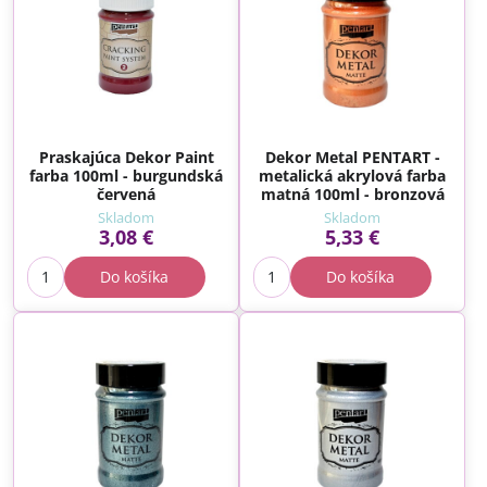
Praskajúca Dekor Paint
Dekor Metal PENTART -
farba 100ml - burgundská
metalická akrylová farba
červená
matná 100ml - bronzová
Skladom
Skladom
3,08 €
5,33 €
Do košíka
Do košíka