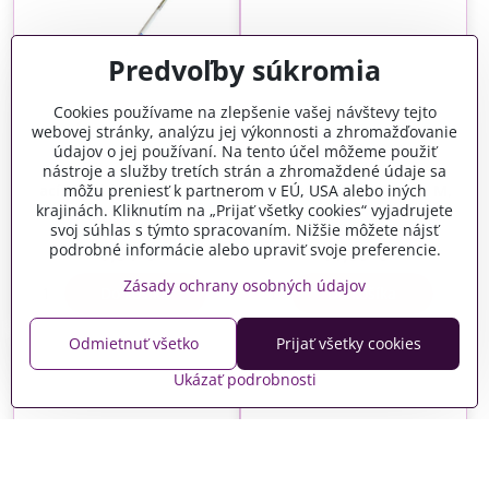
Predvoľby súkromia
Cookies používame na zlepšenie vašej návštevy tejto
webovej stránky, analýzu jej výkonnosti a zhromažďovanie
údajov o jej používaní. Na tento účel môžeme použiť
nástroje a služby tretích strán a zhromaždené údaje sa
Plniace perá na akvarel a
môžu preniesť k partnerom v EÚ, USA alebo iných
ací okrúhly štetec - 000
vodové farby - hroty S, M,
L
krajinách. Kliknutím na „Prijať všetky cookies“ vyjadrujete
svoj súhlas s týmto spracovaním. Nižšie môžete nájsť
Skladom
Skladom
podrobné informácie alebo upraviť svoje preferencie.
0,51 €
11,59 €
Zásady ochrany osobných údajov
Do košíka
Do košíka
Odmietnuť všetko
Prijať všetky cookies
Ukázať podrobnosti