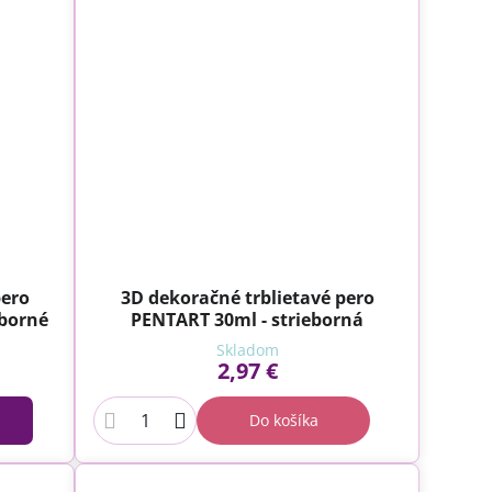
pero
3D dekoračné trblietavé pero
eborné
PENTART 30ml - strieborná
Skladom
2,97 €
Do košíka