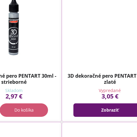
né pero PENTART 30ml -
3D dekoračné pero PENTART 
strieborné
zlaté
Skladom
Vypredané
2,97 €
3,05 €
Do košíka
Zobraziť