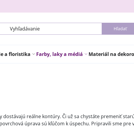
Hľadať
 a floristika
Farby, laky a médiá
Materiál na dekor
dy dostávajú reálne kontúry. Či už sa chystáte premeniť sta
 povrchová úprava sú kľúčom k úspechu. Pripravili sme pre 