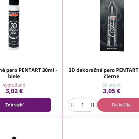
né pero PENTART 30ml -
3D dekoračné pero PENTART 
biele
čierne
Vypredané
Skladom
3,02 €
3,05 €
Zobraziť
Do košíka