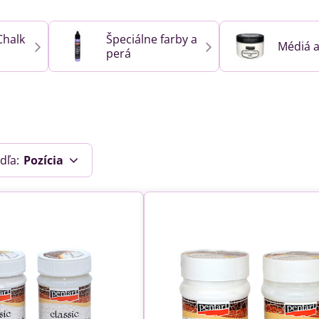
Chalk
Špeciálne farby a
Médiá a
perá
dľa:
Pozícia