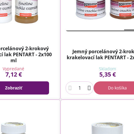
rcelánový 2-krokový
Jemný porcelánový 2-kro
í lak PENTART - 2x100
krakelovací lak PENTART - 2
ml
Vypredané
Skladom
7,12 €
5,35 €
Zobraziť
Do košíka