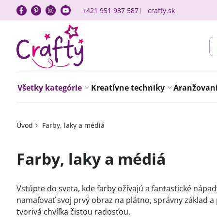
+421 951 987 587
crafty.sk
Všetky kategórie
Kreatívne techniky
Aranžovanie
Úvod
Farby, laky a médiá
Farby, laky a médiá
Vstúpte do sveta, kde farby ožívajú a fantastické nápa
namaľovať svoj prvý obraz na plátno, správny základ a
tvorivá chvíľka čistou radosťou.