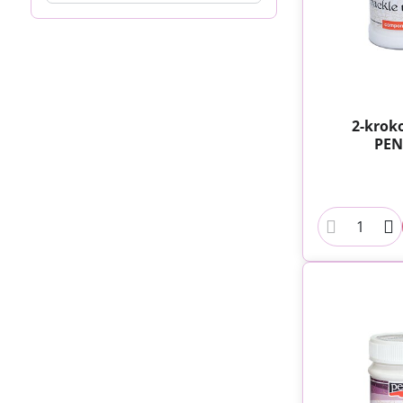
filtra
fulltextom
2-krok
PEN