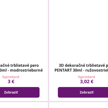
ačné trblietavé pero
3D dekoračné trblietavé 
0ml - modrostrieborné
PENTART 30ml - ružovostri
Vypredané
Vypredané
3 €
3,02 €
Zobraziť
Zobraziť