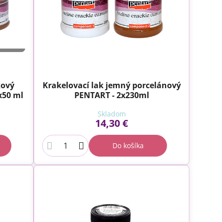
kový
Krakelovací lak jemný porcelánový
x50 ml
PENTART - 2x230ml
Skladom
14,30 €
Do košíka