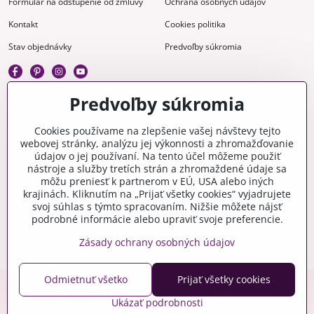
Formulár na odstúpenie od zmluvy
Ochrana osobných údajov
Kontakt
Cookies politika
Stav objednávky
Predvoľby súkromia
Predvoľby súkromia
Kreatívne
Cookies používame na zlepšenie vašej návštevy tejto
webovej stránky, analýzu jej výkonnosti a zhromažďovanie
Gravírovanie
Materiály na stiahnutie
údajov o jej používaní. Na tento účel môžeme použiť
nástroje a služby tretích strán a zhromaždené údaje sa
Videonávody
Blog
môžu preniesť k partnerom v EÚ, USA alebo iných
krajinách. Kliknutím na „Prijať všetky cookies“ vyjadrujete
Kreatívna poradňa
svoj súhlas s týmto spracovaním. Nižšie môžete nájsť
podrobné informácie alebo upraviť svoje preferencie.
Zásady ochrany osobných údajov
Odmietnuť všetko
Prijať všetky cookies
Copyright © 2006-2026 crafty.sk
Ukázať podrobnosti
Eshop pre Českú republiku - craftyshop.cz