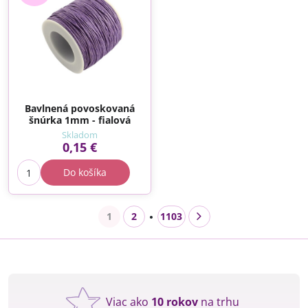
Bavlnená povoskovaná
šnúrka 1mm - fialová
Skladom
0,15 €
Do košíka
1
2
1103
Viac ako
10 rokov
na trhu