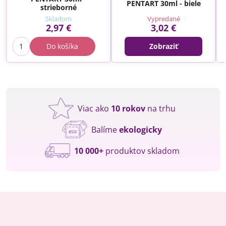
PENTART 30ml - biele
strieborné
Skladom
Vypredané
2,97 €
3,02 €
Do košíka
Zobraziť
Viac ako
10 rokov
na trhu
Balíme
ekologicky
10 000+
produktov skladom