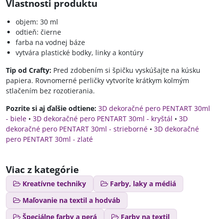
Vlastnosti produktu
objem: 30 ml
odtieň: čierne
farba na vodnej báze
vytvára plastické bodky, linky a kontúry
Tip od Crafty:
Pred zdobením si špičku vyskúšajte na kúsku
papiera. Rovnomerné perličky vytvoríte krátkym kolmým
stlačením bez rozotierania.
Pozrite si aj ďalšie odtiene:
3D dekoračné pero PENTART 30ml
- biele
•
3D dekoračné pero PENTART 30ml - kryštál
•
3D
dekoračné pero PENTART 30ml - strieborné
•
3D dekoračné
pero PENTART 30ml - zlaté
Viac z kategórie
Kreatívne techniky
Farby, laky a médiá
Maľovanie na textil a hodváb
Špeciálne farby a perá
Farby na textil