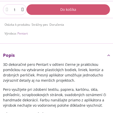
Do košíka
Otázka k produktu
Strážny pes
Doručenia
Výrobca:
Pentart
Popis
3D dekoračné pero Pentart v odtieni čierne je praktickou
pomôckou na vytváranie plastických bodiek, liniek, kontúr a
drobných perličiek. Presný aplikátor umožňuje jednoducho
zvýrazniť detaily aj na menších projektoch.
Pero využijete pri zdobení textilu, papiera, kartónu, skla,
pohľadníc, scrapbookových stránok, svadobných oznámení či
handmade dekorácií. Farbu nanášajte priamo z aplikátora a
výrobok nechajte vo vodorovnej polohe dôkladne vyschnúť.