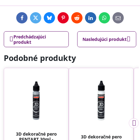
Facebook
Twitter
Bluesky
Pinterest
Reddit
LinkedIn
WhatsApp
E-
mail
Predchádzajúci
Nasledujúci produkt
produkt
Podobné produkty
3D dekoračné pero
3D dekoračné pero
PENTART 30ml -