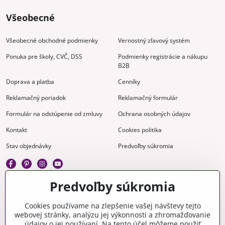
Všeobecné
Všeobecné obchodné podmienky
Vernostný zľavový systém
Ponuka pre školy, CVČ, DSS
Podmienky registrácie a nákupu
B2B
Doprava a platba
Cenníky
Reklamačný poriadok
Reklamačný formulár
Formulár na odstúpenie od zmluvy
Ochrana osobných údajov
Kontakt
Cookies politika
Stav objednávky
Predvoľby súkromia
Predvoľby súkromia
Kreatívne
Cookies používame na zlepšenie vašej návštevy tejto
webovej stránky, analýzu jej výkonnosti a zhromažďovanie
Gravírovanie
Materiály na stiahnutie
údajov o jej používaní. Na tento účel môžeme použiť