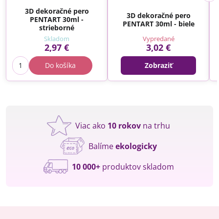
3D dekoračné pero
3D dekoračné pero
PENTART 30ml -
PENTART 30ml - biele
strieborné
Skladom
Vypredané
2,97 €
3,02 €
Do košíka
Zobraziť
Viac ako
10 rokov
na trhu
Balíme
ekologicky
10 000+
produktov skladom