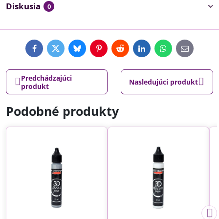
Diskusia
0
Facebook
Twitter
Bluesky
Pinterest
Reddit
LinkedIn
WhatsApp
E-
mail
Predchádzajúci
Nasledujúci produkt
produkt
Podobné produkty