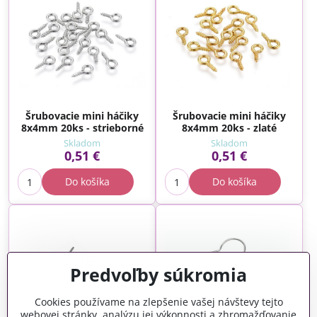
Šrubovacie mini háčiky
Šrubovacie mini háčiky
8x4mm 20ks - strieborné
8x4mm 20ks - zlaté
Skladom
Skladom
0,51 €
0,51 €
Do košíka
Do košíka
Predvoľby súkromia
Cookies používame na zlepšenie vašej návštevy tejto
webovej stránky, analýzu jej výkonnosti a zhromažďovanie