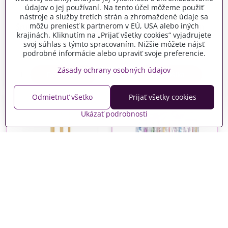
údajov o jej používaní. Na tento účel môžeme použiť
nástroje a služby tretích strán a zhromaždené údaje sa
môžu preniesť k partnerom v EÚ, USA alebo iných
Šrubovacie mini háčiky s
Závesné háčiky 25mm
krajinách. Kliknutím na „Prijať všetky cookies“ vyjadrujete
očkom 10ks - strieborné
25ks - strieborné
svoj súhlas s týmto spracovaním. Nižšie môžete nájsť
Skladom
Skladom
podrobné informácie alebo upraviť svoje preferencie.
2,15 €
2,51 €
Zásady ochrany osobných údajov
Do košíka
Do košíka
Odmietnuť všetko
Prijať všetky cookies
Ukázať podrobnosti
Hliníkové háčiky na
Drevené háčiky na
crochet - háčkovanie
háčkovanie 3ks
12ks- farebné
Skladom
Vypredané