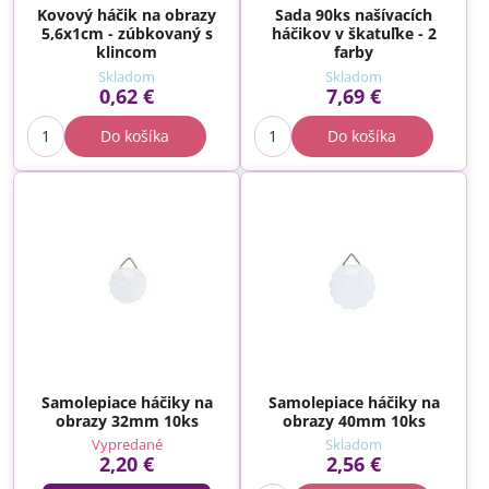
Kovový háčik na obrazy
Sada 90ks našívacích
5,6x1cm - zúbkovaný s
háčikov v škatuľke - 2
klincom
farby
Skladom
Skladom
0,62 €
7,69 €
Do košíka
Do košíka
Samolepiace háčiky na
Samolepiace háčiky na
obrazy 32mm 10ks
obrazy 40mm 10ks
Vypredané
Skladom
2,20 €
2,56 €