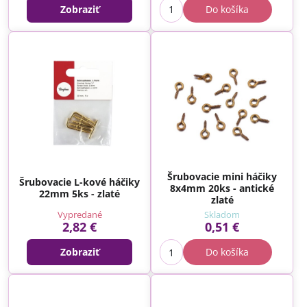
Zobraziť
Do košíka
Šrubovacie mini háčiky
Šrubovacie L-kové háčiky
8x4mm 20ks - antické
22mm 5ks - zlaté
zlaté
Vypredané
Skladom
2,82 €
0,51 €
Zobraziť
Do košíka