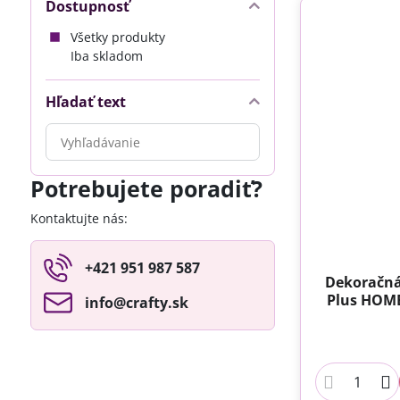
Dostupnosť
Všetky produkty
Iba skladom
Hľadať text
Prehľadať
výsledky
filtra
Potrebujete poradiť?
fulltextom
Kontaktujte nás:
+421 951 987 587
Dekoračná
Plus HOME
info​@crafty​.sk