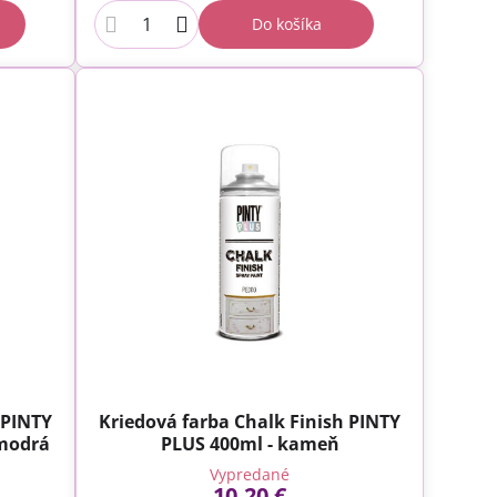
Do košíka
 PINTY
Kriedová farba Chalk Finish PINTY
 modrá
PLUS 400ml - kameň
Vypredané
10,20 €