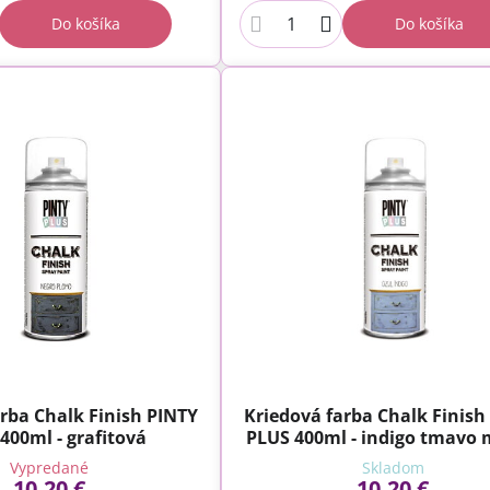
Do košíka
Do košíka
rba Chalk Finish PINTY
Kriedová farba Chalk Finish
400ml - grafitová
PLUS 400ml - indigo tmavo
Vypredané
Skladom
10,20 €
10,20 €