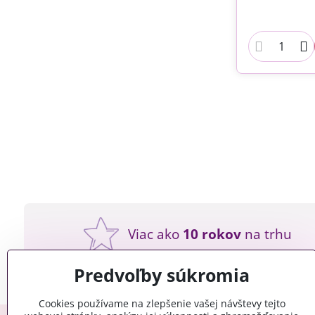
Viac ako
10 rokov
na trhu
Predvoľby súkromia
Cookies používame na zlepšenie vašej návštevy tejto