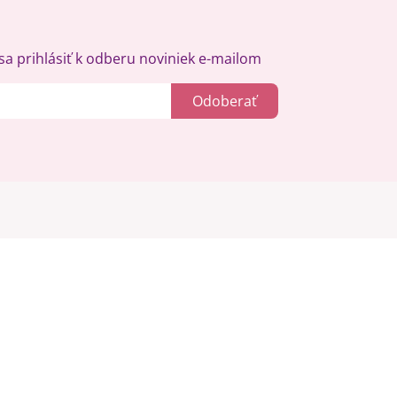
a prihlásiť k odberu noviniek e-mailom
Odoberať
Kreatívne
Gravírovanie
Materiály na stiahnutie
Videonávody
Blog
Kreatívna poradňa