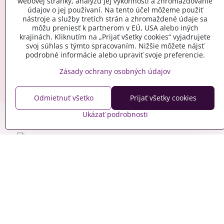
webovej stránky, analýzu jej výkonnosti a zhromažďovanie
údajov o jej používaní. Na tento účel môžeme použiť
nástroje a služby tretích strán a zhromaždené údaje sa
môžu preniesť k partnerom v EÚ, USA alebo iných
krajinách. Kliknutím na „Prijať všetky cookies“ vyjadrujete
Zadajte svoj email a
prihlás
svoj súhlas s týmto spracovaním. Nižšie môžete nájsť
sa na odber inšpiratívnyc
podrobné informácie alebo upraviť svoje preferencie.
Zásady ochrany osobných údajov
Odmietnuť všetko
Prijať všetky cookies
Ukázať podrobnosti