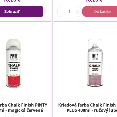
Zobraziť
Do košíka
rba Chalk Finish PINTY
Kriedová farba Chalk Finish
ml - magická červená
PLUS 400ml - ružový lup