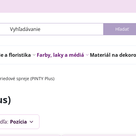
Hľadať
 a floristika
Farby, laky a médiá
Materiál na dekor
riedové spreje (PINTY Plus)
us)
dľa:
Pozícia