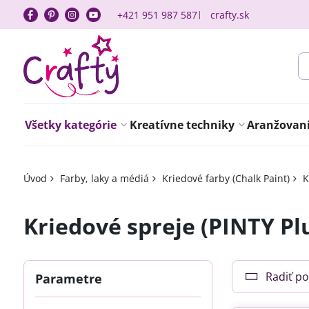
+421 951 987 587
crafty.sk
Všetky kategórie
Kreatívne techniky
Aranžovanie
Úvod
Farby, laky a médiá
Kriedové farby (Chalk Paint)
K
Kriedové spreje (PINTY Pl
Radiť po
Parametre