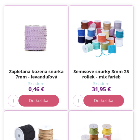
Zapletaná kožená šnúrka
Semišové šnúrky 3mm 25
7mm - levanduľová
roliek - mix farieb
Skladom
Skladom
0,46 €
31,95 €
Do košíka
Do košíka