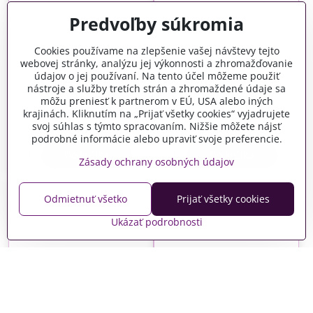
Predvoľby súkromia
Cookies používame na zlepšenie vašej návštevy tejto
webovej stránky, analýzu jej výkonnosti a zhromažďovanie
údajov o jej používaní. Na tento účel môžeme použiť
nástroje a služby tretích strán a zhromaždené údaje sa
Semišová šnúrka 3mm -
Semišová šnúrka 3mm -
môžu preniesť k partnerom v EÚ, USA alebo iných
zelenomodrá
biela
krajinách. Kliknutím na „Prijať všetky cookies“ vyjadrujete
Skladom
Skladom
svoj súhlas s týmto spracovaním. Nižšie môžete nájsť
0,46 €
0,46 €
podrobné informácie alebo upraviť svoje preferencie.
Do košíka
Do košíka
Zásady ochrany osobných údajov
Odmietnuť všetko
Prijať všetky cookies
Ukázať podrobnosti