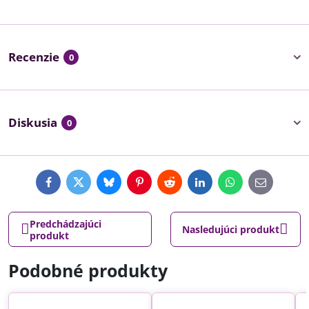
Recenzie
0
Diskusia
0
Facebook
Twitter
Bluesky
Pinterest
Reddit
LinkedIn
WhatsApp
E-
mail
Predchádzajúci
Nasledujúci produkt
produkt
Podobné produkty