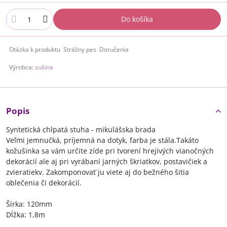
Do košíka
Otázka k produktu
Strážny pes
Doručenia
Výrobca:
sušina
Popis
Syntetická chlpatá stuha - mikulášska brada
Veľmi jemnučká, príjemná na dotyk, farba je stála.Takáto
kožušinka sa vám určite zíde pri tvorení hrejivých vianočných
dekorácií ale aj pri vyrábaní jarných škriatkov, postavičiek a
zvieratiekv. Zakomponovať ju viete aj do bežného šitia
oblečenia či dekorácií.
Šírka: 120mm
Dĺžka: 1,8m