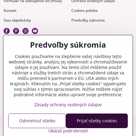
Formulár na odstúpenie od zmluvy
Ochrana osobných údajov
Kontakt
Cookies politika
Stav objednávky
Predvoľby súkromia
Predvoľby súkromia
Kreatívne
Cookies používame na zlepšenie vašej návštevy tejto
webovej stránky, analýzu jej výkonnosti a zhromažďovanie
Gravírovanie
Materiály na stiahnutie
údajov o jej používaní. Na tento účel môžeme použiť
nástroje a služby tretích strán a zhromaždené údaje sa
Videonávody
Blog
môžu preniesť k partnerom v EÚ, USA alebo iných
krajinách. Kliknutím na „Prijať všetky cookies“ vyjadrujete
Kreatívna poradňa
svoj súhlas s týmto spracovaním. Nižšie môžete nájsť
podrobné informácie alebo upraviť svoje preferencie.
Zásady ochrany osobných údajov
Odmietnuť všetko
Prijať všetky cookies
Copyright © 2006-2026 crafty.sk
Ukázať podrobnosti
Eshop pre Českú republiku - craftyshop.cz