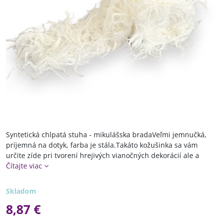
Syntetická chlpatá stuha - mikulášska bradaVeľmi jemnučká,
príjemná na dotyk, farba je stála.Takáto kožušinka sa vám
určite zíde pri tvorení hrejivých vianočných dekorácií ale a
Čítajte viac
Skladom
8,87 €