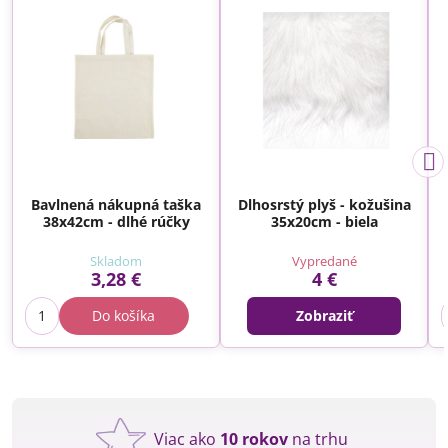
Bavlnená nákupná taška
Dlhosrstý plyš - kožušina
38x42cm - dlhé rúčky
35x20cm - biela
Skladom
Vypredané
3,28 €
4 €
Do košíka
Zobraziť
Viac ako
10 rokov
na trhu