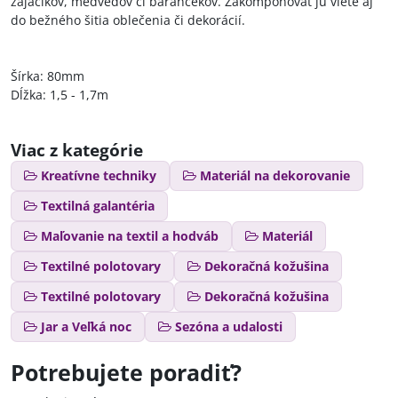
zajačikov, medveďov či barančekov. Zakomponovať ju viete aj
do bežného šitia oblečenia či dekorácií.
Šírka: 80mm
Dĺžka: 1,5 - 1,7m
Viac z kategórie
Kreatívne techniky
Materiál na dekorovanie
Textilná galantéria
Maľovanie na textil a hodváb
Materiál
Textilné polotovary
Dekoračná kožušina
Textilné polotovary
Dekoračná kožušina
Jar a Veľká noc
Sezóna a udalosti
Potrebujete poradiť?