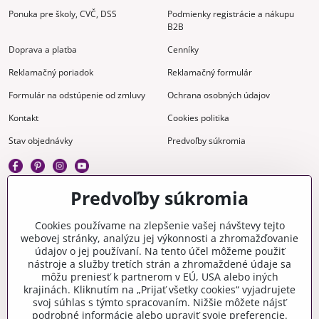
Ponuka pre školy, CVČ, DSS
Podmienky registrácie a nákupu
B2B
Doprava a platba
Cenníky
Reklamačný poriadok
Reklamačný formulár
Formulár na odstúpenie od zmluvy
Ochrana osobných údajov
Kontakt
Cookies politika
Stav objednávky
Predvoľby súkromia
Predvoľby súkromia
Kreatívne
Cookies používame na zlepšenie vašej návštevy tejto
webovej stránky, analýzu jej výkonnosti a zhromažďovanie
Gravírovanie
Materiály na stiahnutie
údajov o jej používaní. Na tento účel môžeme použiť
nástroje a služby tretích strán a zhromaždené údaje sa
Videonávody
Blog
môžu preniesť k partnerom v EÚ, USA alebo iných
krajinách. Kliknutím na „Prijať všetky cookies“ vyjadrujete
Kreatívna poradňa
svoj súhlas s týmto spracovaním. Nižšie môžete nájsť
podrobné informácie alebo upraviť svoje preferencie.