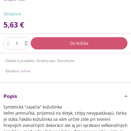
Skladom
5,63 €
Do košíka
Otázka k produktu
Strážny pes
Doručenia
Výrobca:
sušina
Popis
Syntetická "zajačia" kožušinka
Veľmi jemnučká, príjemná na dotyk, chlpy nevypadávajú, farba
je stála.Takáto kožušinka sa vám určite zíde pri tvorení
hrejivých vianočných dekorácií ale aj pri vyrábaní veľkonočných