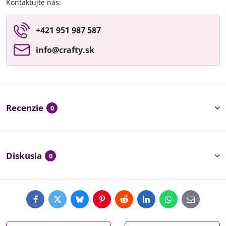
Kontaktujte nás:
+421 951 987 587
info​@crafty​.sk
Recenzie
0
Diskusia
0
Facebook
Twitter
Bluesky
Pinterest
Reddit
LinkedIn
WhatsApp
E-
mail