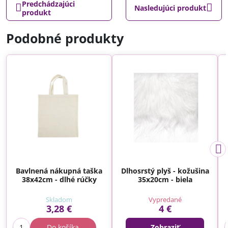
Predchádzajúci
Nasledujúci produkt
produkt
Podobné produkty
Bavlnená nákupná taška
Dlhosrstý plyš - kožušina
38x42cm - dlhé rúčky
35x20cm - biela
Skladom
Vypredané
3,28 €
4 €
Do košíka
Zobraziť