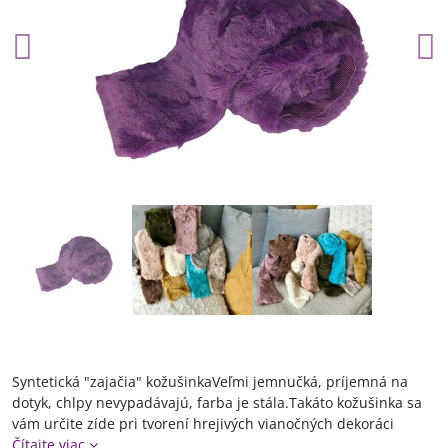
Syntetická "zajačia" kožušinkaVeľmi jemnučká, príjemná na
dotyk, chlpy nevypadávajú, farba je stála.Takáto kožušinka sa
vám určite zíde pri tvorení hrejivých vianočných dekoráci
Čítajte viac