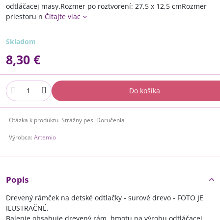
odtláčacej masy.Rozmer po roztvorení: 27,5 x 12,5 cmRozmer
priestoru n
Čítajte viac
Skladom
8,30 €
Do košíka
Otázka k produktu
Strážny pes
Doručenia
Výrobca:
Artemio
Popis
Drevený rámček na detské odtlačky - surové drevo - FOTO JE
ILUSTRAČNÉ.
Balenie obsahuje drevený rám, hmotu na výrobu odtláčacej