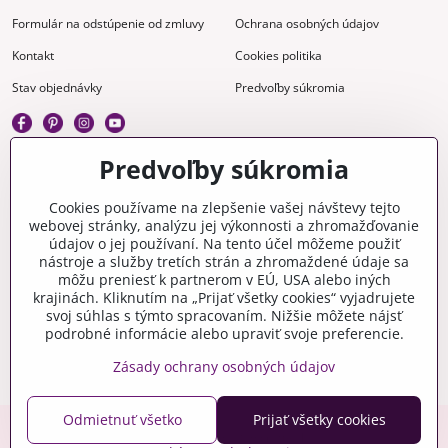
Formulár na odstúpenie od zmluvy
Ochrana osobných údajov
Kontakt
Cookies politika
Stav objednávky
Predvoľby súkromia
Predvoľby súkromia
Kreatívne
Cookies používame na zlepšenie vašej návštevy tejto
webovej stránky, analýzu jej výkonnosti a zhromažďovanie
Gravírovanie
Materiály na stiahnutie
údajov o jej používaní. Na tento účel môžeme použiť
nástroje a služby tretích strán a zhromaždené údaje sa
Videonávody
Blog
môžu preniesť k partnerom v EÚ, USA alebo iných
krajinách. Kliknutím na „Prijať všetky cookies“ vyjadrujete
Kreatívna poradňa
svoj súhlas s týmto spracovaním. Nižšie môžete nájsť
podrobné informácie alebo upraviť svoje preferencie.
Zásady ochrany osobných údajov
Odmietnuť všetko
Prijať všetky cookies
Copyright © 2006-2026 crafty.sk