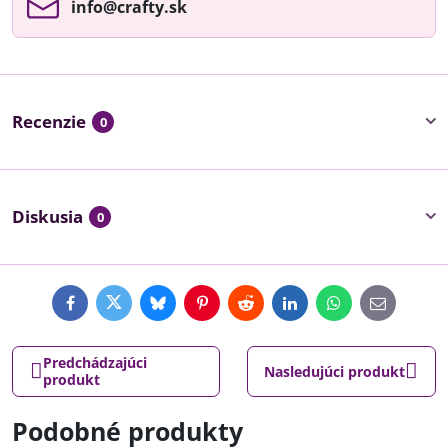
info​@crafty​.sk
Recenzie
0
Diskusia
0
Facebook
Twitter
Bluesky
Pinterest
Reddit
LinkedIn
WhatsApp
E-
mail
Predchádzajúci
Nasledujúci produkt
produkt
Podobné produkty