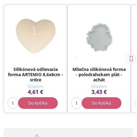
Silikónová odlievacia
Mliečna silikónová forma
forma ARTEMIO 8,6x8cm -
- polodrahokam plát -
srdce
achát
Skladom
Skladom
4,61 €
3,43 €
Do košíka
Do košíka