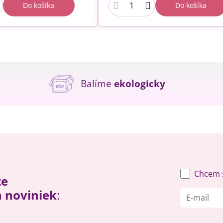
Do košíka
Do košíka
Balíme
ekologicky
Chcem s
te
h noviniek
: