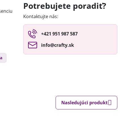
Potrebujete poradiť?
senciu
Kontaktujte nás:
+421 951 987 587
info​@crafty​.sk
la
Nasledujúci produkt