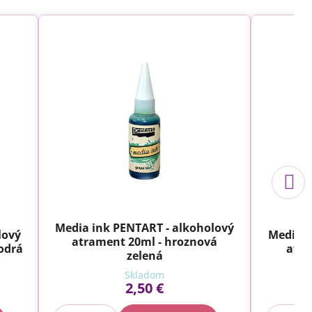
Media ink PENTART - alkoholový
lový
Media i
atrament 20ml - hroznová
odrá
atra
zelená
Skladom
2,50 €