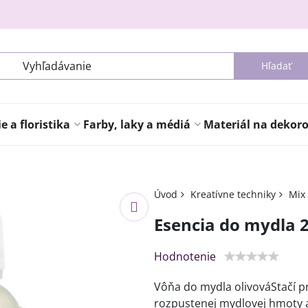
Hľadať
 a floristika
Farby, laky a médiá
Materiál na dekor
Úvod
Kreatívne techniky
Mix
Esencia do mydla 2
Hodnotenie
Vôňa do mydla olivováStačí pr
rozpustenej mydlovej hmoty a