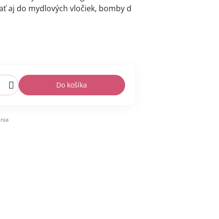
ť aj do mydlových vločiek, bomby d
Do košíka
nia