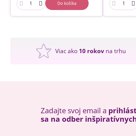
Do košíka
Viac ako
10 rokov
na trhu
Zadajte svoj email a
prihlás
sa na odber inšpiratívnyc