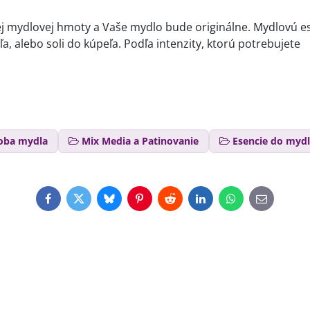
nej mydlovej hmoty a Vaše mydlo bude originálne. Mydlovú e
, alebo soli do kúpeľa. Podľa intenzity, ktorú potrebujete
oba mydla
Mix Media a Patinovanie
Esencie do myd
Facebook
Twitter
Bluesky
Pinterest
Reddit
LinkedIn
WhatsApp
E-
mail