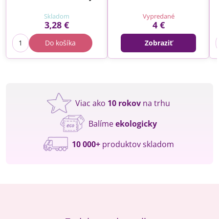
Skladom
Vypredané
3,28 €
4 €
Do košíka
Zobraziť
Viac ako
10 rokov
na trhu
Balíme
ekologicky
10 000+
produktov skladom