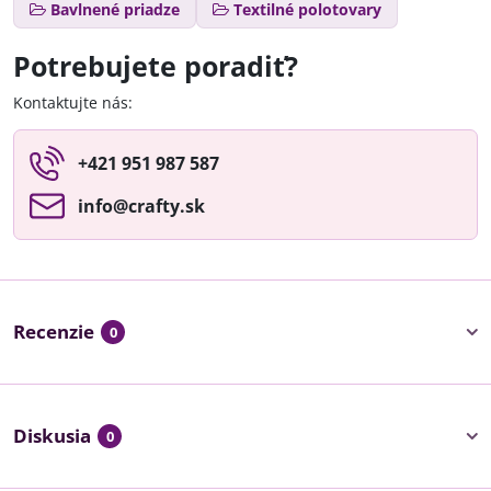
Bavlnené priadze
Textilné polotovary
Potrebujete poradiť?
Kontaktujte nás:
+421 951 987 587
info​@crafty​.sk
Recenzie
0
Diskusia
0