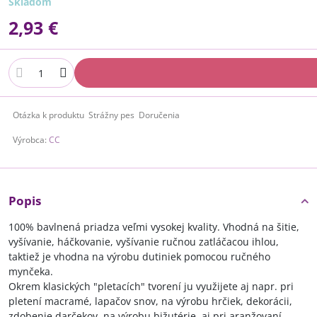
Skladom
2,93 €
Otázka k produktu
Strážny pes
Doručenia
Výrobca:
CC
Popis
100% bavlnená priadza veľmi vysokej kvality. Vhodná na šitie,
vyšívanie, háčkovanie, vyšívanie ručnou zatláčacou ihlou,
taktiež je vhodna na výrobu dutiniek pomocou ručného
mynčeka.
Okrem klasických "pletacích" tvorení ju využijete aj napr. pri
pletení macramé, lapačov snov, na výrobu hrčiek, dekorácii,
zdobenie darčekov, na výrobu bižutérie, aj pri aranžovaní...