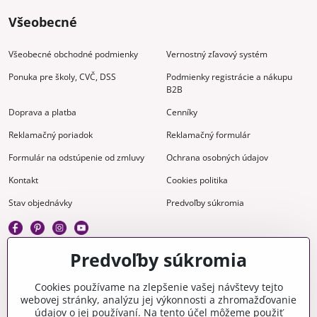
Všeobecné
Všeobecné obchodné podmienky
Vernostný zľavový systém
Ponuka pre školy, CVČ, DSS
Podmienky registrácie a nákupu
B2B
Doprava a platba
Cenníky
Reklamačný poriadok
Reklamačný formulár
Formulár na odstúpenie od zmluvy
Ochrana osobných údajov
Kontakt
Cookies politika
Stav objednávky
Predvoľby súkromia
Predvoľby súkromia
Kreatívne
Cookies používame na zlepšenie vašej návštevy tejto
webovej stránky, analýzu jej výkonnosti a zhromažďovanie
Gravírovanie
Materiály na stiahnutie
údajov o jej používaní. Na tento účel môžeme použiť