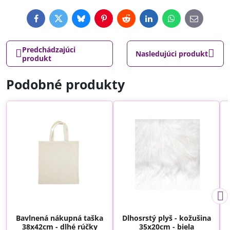
Facebook
Twitter
Bluesky
Pinterest
Reddit
LinkedIn
WhatsApp
E-
mail
Predchádzajúci
Nasledujúci produkt
produkt
Podobné produkty
Bavlnená nákupná taška
Dlhosrstý plyš - kožušina
38x42cm - dlhé rúčky
35x20cm - biela