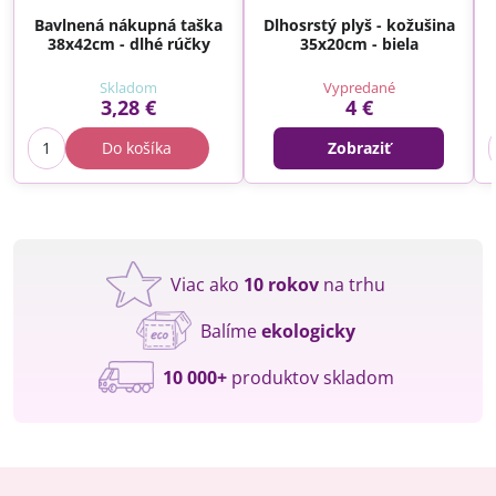
Bavlnená nákupná taška
Dlhosrstý plyš - kožušina
38x42cm - dlhé rúčky
35x20cm - biela
Skladom
Vypredané
3,28 €
4 €
Do košíka
Zobraziť
Viac ako
10 rokov
na trhu
Balíme
ekologicky
10 000+
produktov skladom