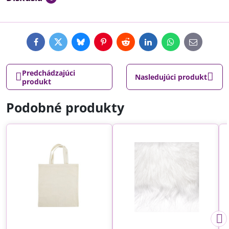
Facebook
Twitter
Bluesky
Pinterest
Reddit
LinkedIn
WhatsApp
E-
mail
Predchádzajúci
Nasledujúci produkt
produkt
Podobné produkty