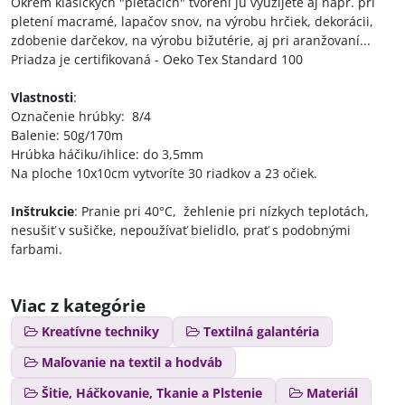
Okrem klasických "pletacích" tvorení ju využijete aj napr. pri
pletení macramé, lapačov snov, na výrobu hrčiek, dekorácii,
zdobenie darčekov, na výrobu bižutérie, aj pri aranžovaní...
Priadza je certifikovaná - Oeko Tex Standard 100
Vlastnosti
:
Označenie hrúbky: 8/4
Balenie: 50g/170m
Hrúbka háčiku/ihlice: do 3,5mm
Na ploche 10x10cm vytvoríte 30 riadkov a 23 očiek.
Inštrukcie
: Pranie pri 40°C, žehlenie pri nízkych teplotách,
nesušiť v sušičke, nepoužívať bielidlo, prať s podobnými
farbami.
Viac z kategórie
Kreatívne techniky
Textilná galantéria
Maľovanie na textil a hodváb
Šitie, Háčkovanie, Tkanie a Plstenie
Materiál