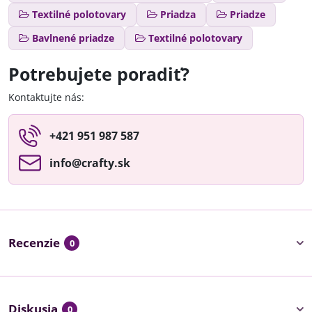
Textilné polotovary
Priadza
Priadze
Bavlnené priadze
Textilné polotovary
Potrebujete poradiť?
Kontaktujte nás:
+421 951 987 587
info​@crafty​.sk
Recenzie
0
Diskusia
0