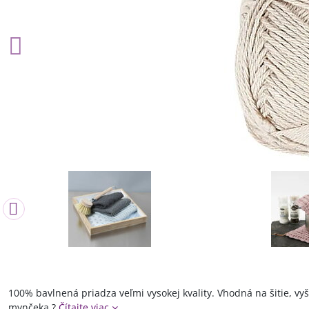
100% bavlnená priadza veľmi vysokej kvality. Vhodná na šitie, vy
mynčeka.?
Čítajte viac