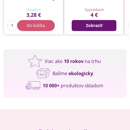
Skladom
Vypredané
3,28 €
4 €
Do košíka
Zobraziť
Viac ako
10 rokov
na trhu
Balíme
ekologicky
10 000+
produktov skladom