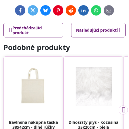
Facebook
Twitter
Bluesky
Pinterest
Reddit
LinkedIn
WhatsApp
E-
mail
Predchádzajúci
Nasledujúci produkt
produkt
Podobné produkty
Bavlnená nákupná taška
Dlhosrstý plyš - kožušina
38x42cm - dlhé rúčky
35x20cm - biela