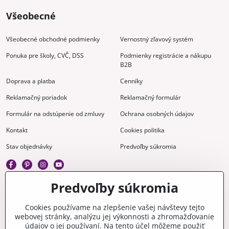
Všeobecné
Všeobecné obchodné podmienky
Vernostný zľavový systém
Ponuka pre školy, CVČ, DSS
Podmienky registrácie a nákupu
B2B
Doprava a platba
Cenníky
Reklamačný poriadok
Reklamačný formulár
Formulár na odstúpenie od zmluvy
Ochrana osobných údajov
Kontakt
Cookies politika
Stav objednávky
Predvoľby súkromia
Predvoľby súkromia
Kreatívne
Cookies používame na zlepšenie vašej návštevy tejto
webovej stránky, analýzu jej výkonnosti a zhromažďovanie
Gravírovanie
Materiály na stiahnutie
údajov o jej používaní. Na tento účel môžeme použiť