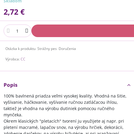
Skladom
2,72 €
Otázka k produktu
Strážny pes
Doručenia
Výrobca:
CC
Popis
100% bavlnená priadza veľmi vysokej kvality. Vhodná na šitie,
vyšívanie, háčkovanie, vyšívanie ručnou zatláčacou ihlou,
taktiež je vhodna na výrobu dutiniek pomocou ručného
mynčeka.
Okrem klasických "pletacích" tvorení ju využijete aj napr. pri
pletení macramé, lapačov snov, na výrobu hrčiek, dekorácii,
zdobenie darčekov, na výrobu bižutérie, aj pri aranžovaní...