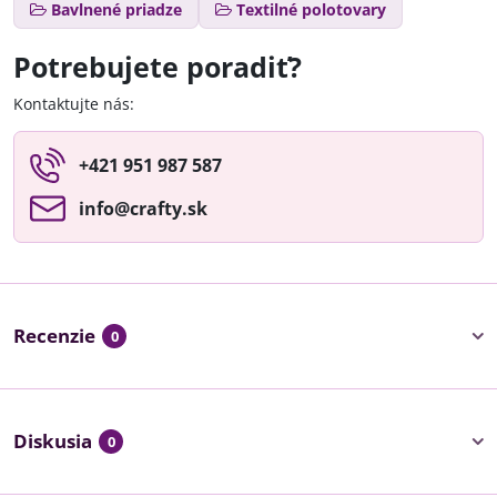
Bavlnené priadze
Textilné polotovary
Potrebujete poradiť?
Kontaktujte nás:
+421 951 987 587
info​@crafty​.sk
Recenzie
0
Diskusia
0