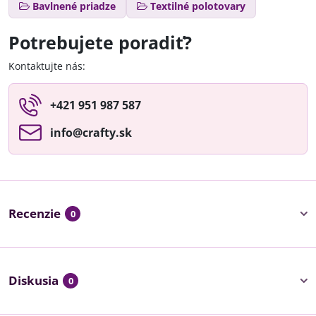
Bavlnené priadze
Textilné polotovary
Potrebujete poradiť?
Kontaktujte nás:
+421 951 987 587
info​@crafty​.sk
Recenzie
0
Diskusia
0