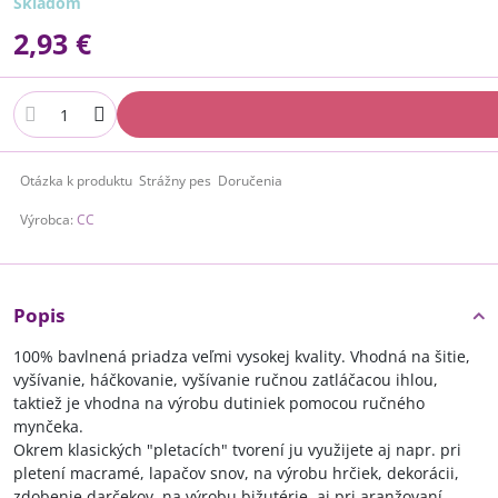
Skladom
2,93 €
Otázka k produktu
Strážny pes
Doručenia
Výrobca:
CC
Popis
100% bavlnená priadza veľmi vysokej kvality. Vhodná na šitie,
vyšívanie, háčkovanie, vyšívanie ručnou zatláčacou ihlou,
taktiež je vhodna na výrobu dutiniek pomocou ručného
mynčeka.
Okrem klasických "pletacích" tvorení ju využijete aj napr. pri
pletení macramé, lapačov snov, na výrobu hrčiek, dekorácii,
zdobenie darčekov, na výrobu bižutérie, aj pri aranžovaní...