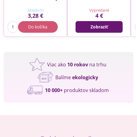
Skladom
Vypredané
3,28 €
4 €
Do košíka
Zobraziť
Viac ako
10 rokov
na trhu
Balíme
ekologicky
10 000+
produktov skladom