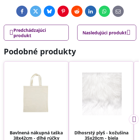
Facebook
Twitter
Bluesky
Pinterest
Reddit
LinkedIn
WhatsApp
E-
mail
Predchádzajúci
Nasledujúci produkt
produkt
Podobné produkty
Bavlnená nákupná taška
Dlhosrstý plyš - kožušina
38x42cm - dlhé rúčky
35x20cm - biela