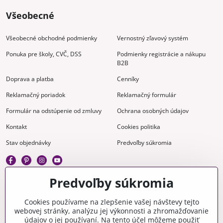
Všeobecné
Všeobecné obchodné podmienky
Vernostný zľavový systém
Ponuka pre školy, CVČ, DSS
Podmienky registrácie a nákupu
B2B
Doprava a platba
Cenníky
Reklamačný poriadok
Reklamačný formulár
Formulár na odstúpenie od zmluvy
Ochrana osobných údajov
Kontakt
Cookies politika
Stav objednávky
Predvoľby súkromia
Predvoľby súkromia
Kreatívne
Cookies používame na zlepšenie vašej návštevy tejto
webovej stránky, analýzu jej výkonnosti a zhromažďovanie
Gravírovanie
Materiály na stiahnutie
údajov o jej používaní. Na tento účel môžeme použiť