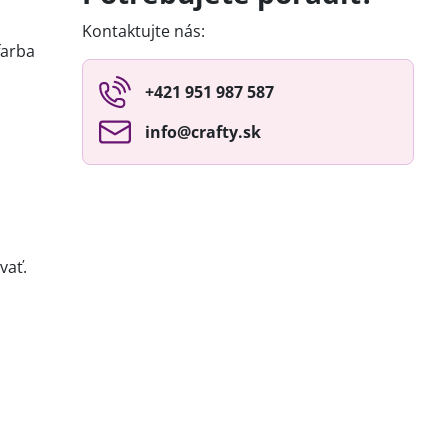
Kontaktujte nás:
farba
+421 951 987 587
info​@crafty​.sk
vať.