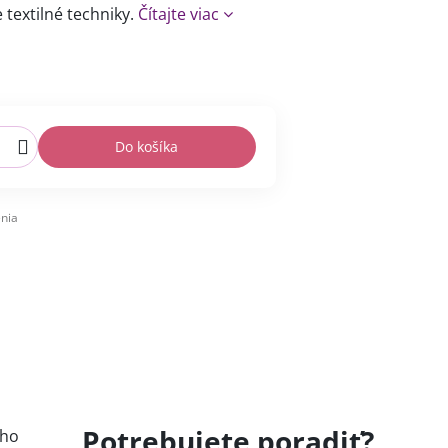
e textilné techniky.
Čítajte viac
Do košíka
nia
Potrebujete poradiť?
 ho