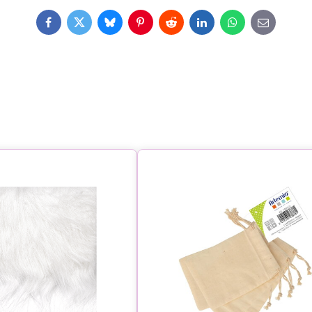
Facebook
Twitter
Bluesky
Pinterest
Reddit
LinkedIn
WhatsApp
E-
mail