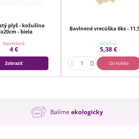
stý plyš - kožušina
Bavlnené vrecúška 6ks - 11
x20cm - biela
Vypredané
Skladom
4 €
5,38 €
Zobraziť
Do košíka
Balíme
ekologicky