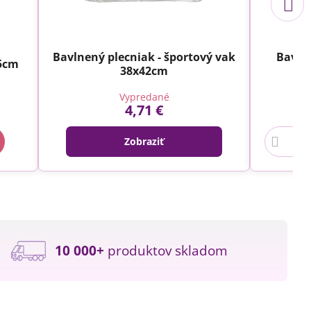
Bavlnený plecniak - športový vak
Bavln
,5cm
38x42cm
z
Vypredané
4,71 €
Zobraziť
10 000+
produktov skladom