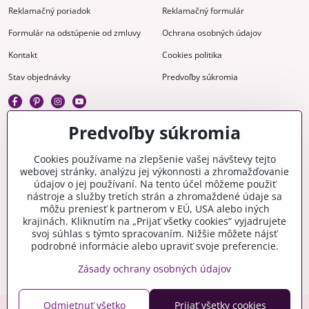
Reklamačný poriadok
Reklamačný formulár
Formulár na odstúpenie od zmluvy
Ochrana osobných údajov
Kontakt
Cookies politika
Stav objednávky
Predvoľby súkromia
Predvoľby súkromia
Kreatívne
Cookies používame na zlepšenie vašej návštevy tejto
webovej stránky, analýzu jej výkonnosti a zhromažďovanie
Gravírovanie
Materiály na stiahnutie
údajov o jej používaní. Na tento účel môžeme použiť
nástroje a služby tretích strán a zhromaždené údaje sa
Videonávody
Blog
môžu preniesť k partnerom v EÚ, USA alebo iných
krajinách. Kliknutím na „Prijať všetky cookies“ vyjadrujete
Kreatívna poradňa
svoj súhlas s týmto spracovaním. Nižšie môžete nájsť
podrobné informácie alebo upraviť svoje preferencie.
Zásady ochrany osobných údajov
Odmietnuť všetko
Prijať všetky cookies