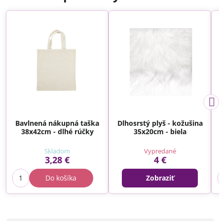
Bavlnená nákupná taška
Dlhosrstý plyš - kožušina
38x42cm - dlhé rúčky
35x20cm - biela
Skladom
Vypredané
3,28 €
4 €
Do košíka
Zobraziť