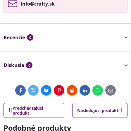
info​@crafty​.sk
Recenzie
0
Diskusia
0
Facebook
Twitter
Bluesky
Pinterest
Reddit
LinkedIn
WhatsApp
E-
mail
Predchádzajúci
Nasledujúci produkt
produkt
Podobné produkty