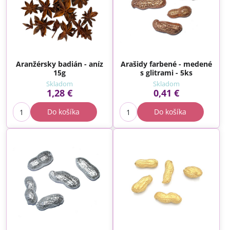
Aranžérsky badián - aníz
Arašidy farbené - medené
15g
s glitrami - 5ks
Skladom
Skladom
1,28 €
0,41 €
Do košíka
Do košíka