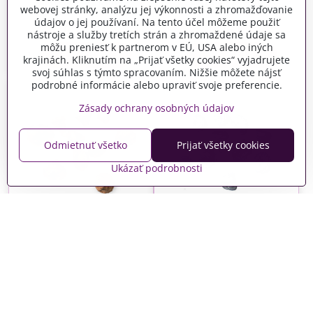
Estrela - prírodná
Estrela - zelená
webovej stránky, analýzu jej výkonnosti a zhromažďovanie
Skladom
Skladom
údajov o jej používaní. Na tento účel môžeme použiť
0,26 €
0,26 €
nástroje a služby tretích strán a zhromaždené údaje sa
môžu preniesť k partnerom v EÚ, USA alebo iných
Do košíka
Do košíka
krajinách. Kliknutím na „Prijať všetky cookies“ vyjadrujete
svoj súhlas s týmto spracovaním. Nižšie môžete nájsť
podrobné informácie alebo upraviť svoje preferencie.
Zásady ochrany osobných údajov
Odmietnuť všetko
Prijať všetky cookies
Ukázať podrobnosti
Eukalyptus 10ks -
Eukalyptus 10ks - medený
strieborný
Skladom
Skladom
0,66 €
0,57 €
Do košíka
Do košíka