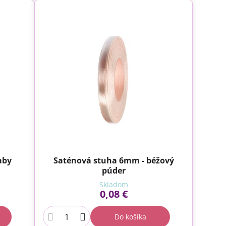
aby
Saténová stuha 6mm - béžový
púder
Skladom
0,08 €
Do košíka