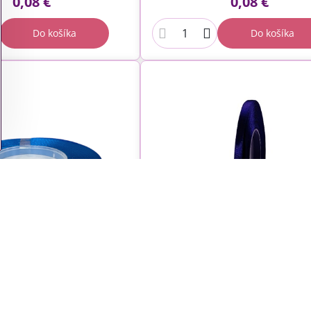
0,08 €
0,08 €
Do košíka
Do košíka
Saténová stuha 6mm 
 stuha 6mm - modrá
námornícka modrá