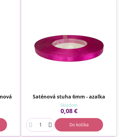
émová
Saténová stuha 6mm - azalka
Skladom
0,08 €
Do košíka