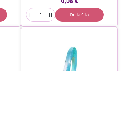
0,08 €
Do košíka
-
Saténová stuha 6mm - nebová
modrá