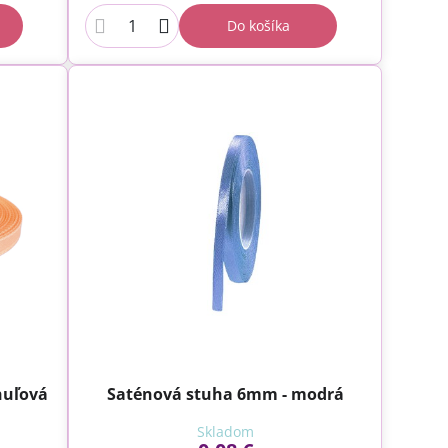
Do košíka
huľová
Saténová stuha 6mm - modrá
Skladom