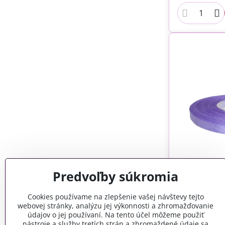
Predvoľby súkromia
Saté
Cookies používame na zlepšenie vašej návštevy tejto
webovej stránky, analýzu jej výkonnosti a zhromažďovanie
údajov o jej používaní. Na tento účel môžeme použiť
nástroje a služby tretích strán a zhromaždené údaje sa