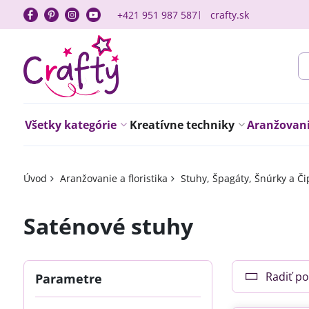
+421 951 987 587
crafty.sk
Všetky kategórie
Kreatívne techniky
Aranžovanie
Úvod
Aranžovanie a floristika
Stuhy, Špagáty, Šnúrky a Či
Saténové stuhy
Radiť po
Parametre