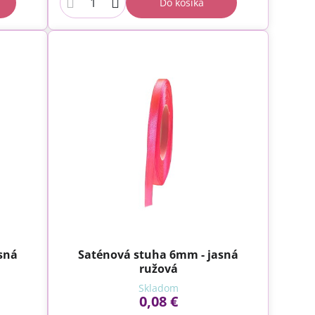
Do košíka
sná
Saténová stuha 6mm - jasná
ružová
Skladom
0,08 €