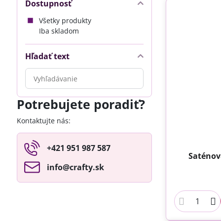
Dostupnosť
Všetky produkty
Iba skladom
Hľadať text
Prehľadať
výsledky
filtra
Potrebujete poradiť?
fulltextom
Kontaktujte nás:
+421 951 987 587
Saténov
info​@crafty​.sk