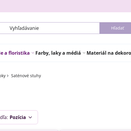
Hľadať
 a floristika
Farby, laky a médiá
Materiál na dekor
pky
Saténové stuhy
dľa:
Pozícia