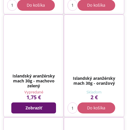
Do košíka
Do košíka
Islandský aranžérsky
Islandský aranžérsky
mach 30g - machovo
mach 30g - oranžový
zelený
Vypredané
Skladom
1,75 €
2 €
Zobraziť
Do košíka