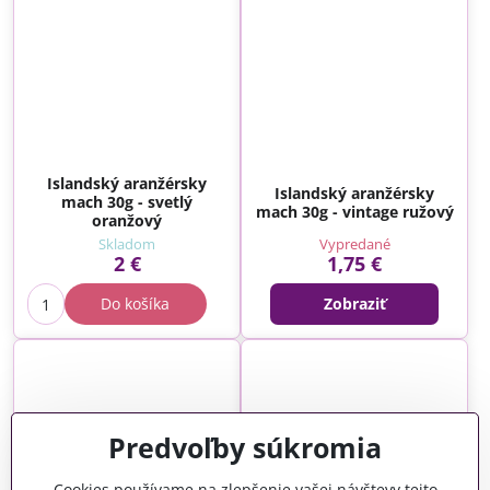
Islandský aranžérsky
Islandský aranžérsky
mach 30g - svetlý
mach 30g - vintage ružový
oranžový
Skladom
Vypredané
2 €
1,75 €
Do košíka
Zobraziť
Predvoľby súkromia
Cookies používame na zlepšenie vašej návštevy tejto