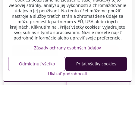
webovej stránky, analýzu jej výkonnosti a zhromažďovanie
údajov o jej používaní. Na tento účel môžeme použiť
nástroje a služby tretích strán a zhromaždené údaje sa
môžu preniesť k partnerom v EÚ, USA alebo iných
Islandský aranžérsky
Islandský aranžérsky
krajinách. Kliknutím na „Prijať všetky cookies“ vyjadrujete
mach 30g - vintage zelený
mach 30g - žltooranžový
svoj súhlas s týmto spracovaním. Nižšie môžete nájsť
Vypredané
Skladom
podrobné informácie alebo upraviť svoje preferencie.
1,85 €
1,85 €
Zásady ochrany osobných údajov
Zobraziť
Do košíka
Odmietnuť všetko
Prijať všetky cookies
Ukázať podrobnosti
Islandský aranžérsky
Islandský aranžérsky
mach 500g - béžový
mach 500g - bordový