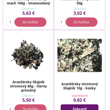
mach 100g - tmavozelený
50g
Skladom
Skladom
5,63 €
3,02 €
Do košíka
Do košíka
Aranžérsky lišajník
Aranžérsky stromový
stromový 80g - čierny
lišajník 10g - kúsky
prírodný
Skladom
Vypredané
5,50 €
0,82 €
Do košíka
Zobraziť