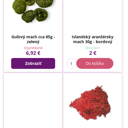
Guľový mach cca 85g -
Islandský aranžérsky
zelený
mach 30g - bordový
Vypredané
Skladom
6,92 €
2 €
Zobraziť
Do košíka