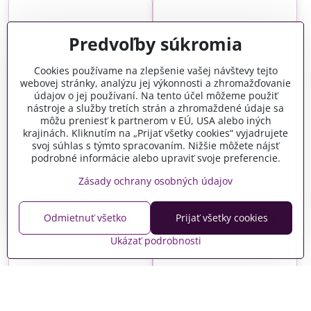
Predvoľby súkromia
Cookies používame na zlepšenie vašej návštevy tejto
webovej stránky, analýzu jej výkonnosti a zhromažďovanie
údajov o jej používaní. Na tento účel môžeme použiť
nástroje a služby tretích strán a zhromaždené údaje sa
môžu preniesť k partnerom v EÚ, USA alebo iných
krajinách. Kliknutím na „Prijať všetky cookies“ vyjadrujete
Dýhový drevený pánsky
Dýhový drevený pánsky
svoj súhlas s týmto spracovaním. Nižšie môžete nájsť
motýlik 11cm - základný
motýlik 11cm - zvislé
podrobné informácie alebo upraviť svoje preferencie.
oblý
prúžky
Zásady ochrany osobných údajov
Skladom
Skladom
0,87 €
0,87 €
Odmietnuť všetko
Prijať všetky cookies
Do košíka
Do košíka
Ukázať podrobnosti