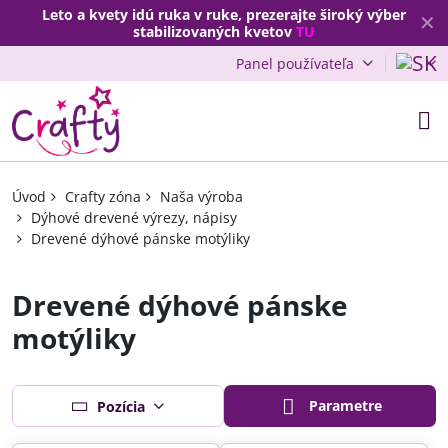
Leto a kvety idú ruka v ruke, prezerajte široký výber
✕
stabilizovaných kvetov
TU
Panel používateľa
Úvod
Crafty zóna
Naša výroba
Dýhové drevené výrezy, nápisy
Drevené dýhové pánske motýliky
Drevené dýhové pánske
motýliky
Parametre
Pozícia