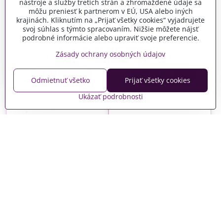
nástroje a služby tretích strán a zhromaždené údaje sa
môžu preniesť k partnerom v EÚ, USA alebo iných
Dýhový drevený výrez,
krajinách. Kliknutím na „Prijať všetky cookies“ vyjadrujete
Dýhový drevený výrez,
nápis 20cm - Christos
svoj súhlas s týmto spracovaním. Nižšie môžete nájsť
nápis 15cm - Vitaj Jar
voskrese
podrobné informácie alebo upraviť svoje preferencie.
Skladom
Skladom
Zásady ochrany osobných údajov
1,54 €
1,94 €
Do košíka
Do košíka
Odmietnuť všetko
Prijať všetky cookies
Ukázať podrobnosti
Dýhový drevený výrez,
Dýhový drevený výrez,
nápis 20cm - Kellemes
nápis 20cm - Jar s kvetmi
Húsvéti ünnepeket