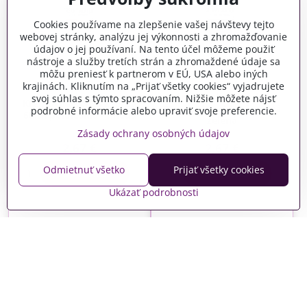
Cookies používame na zlepšenie vašej návštevy tejto
webovej stránky, analýzu jej výkonnosti a zhromažďovanie
údajov o jej používaní. Na tento účel môžeme použiť
nástroje a služby tretích strán a zhromaždené údaje sa
môžu preniesť k partnerom v EÚ, USA alebo iných
krajinách. Kliknutím na „Prijať všetky cookies“ vyjadrujete
Krémová akrylová farba
svoj súhlas s týmto spracovaním. Nižšie môžete nájsť
Krémová akrylová farba
60ml pololesklá - jedľová
podrobné informácie alebo upraviť svoje preferencie.
60ml pololesklá - hnedá
zelená
Zásady ochrany osobných údajov
Skladom
Skladom
2,67 €
2,67 €
Odmietnuť všetko
Prijať všetky cookies
Do košíka
Do košíka
Ukázať podrobnosti