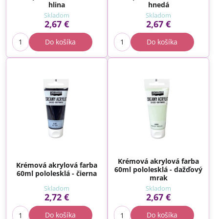
hlina
hnedá
Skladom
Skladom
2,67 €
2,67 €
Do košíka
Do košíka
Krémová akrylová farba
Krémová akrylová farba
60ml pololesklá - dažďový
60ml pololesklá - čierna
mrak
Skladom
Skladom
2,72 €
2,67 €
Do košíka
Do košíka