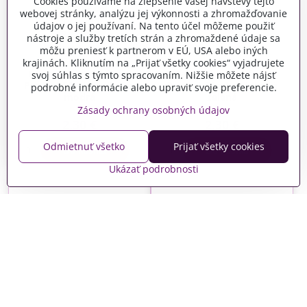
Cookies používame na zlepšenie vašej návštevy tejto
webovej stránky, analýzu jej výkonnosti a zhromažďovanie
údajov o jej používaní. Na tento účel môžeme použiť
nástroje a služby tretích strán a zhromaždené údaje sa
môžu preniesť k partnerom v EÚ, USA alebo iných
krajinách. Kliknutím na „Prijať všetky cookies“ vyjadrujete
Matná akrylová farba
Matná akrylová farba
svoj súhlas s týmto spracovaním. Nižšie môžete nájsť
Pentart 50ml - indigovo
Pentart 50ml - jablková
podrobné informácie alebo upraviť svoje preferencie.
modrá
zelená
Zásady ochrany osobných údajov
Skladom
Skladom
2,30 €
2,30 €
Odmietnuť všetko
Prijať všetky cookies
Do košíka
Do košíka
Ukázať podrobnosti