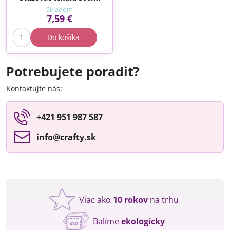
Skladom
7,59 €
Do košíka
Potrebujete poradiť?
Kontaktujte nás:
+421 951 987 587
info​@crafty​.sk
Viac ako
10 rokov
na trhu
Balíme
ekologicky