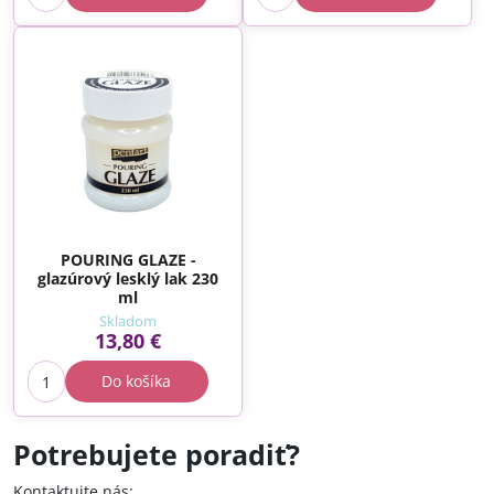
POURING GLAZE -
glazúrový lesklý lak 230
ml
Skladom
13,80 €
Do košíka
Potrebujete poradiť?
Kontaktujte nás: