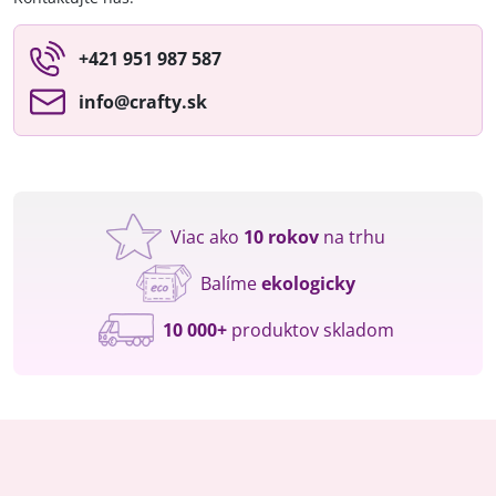
+421 951 987 587
info​@crafty​.sk
Viac ako
10 rokov
na trhu
Balíme
ekologicky
10 000+
produktov skladom