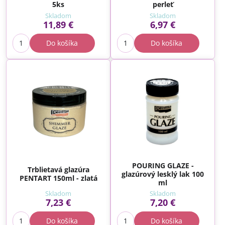
5ks
perleť
Skladom
Skladom
11,89 €
6,97 €
Do košíka
Do košíka
POURING GLAZE -
Trblietavá glazúra
glazúrový lesklý lak 100
PENTART 150ml - zlatá
ml
Skladom
Skladom
7,23 €
7,20 €
Do košíka
Do košíka