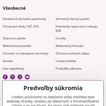
Všeobecné
Všeobecné obchodné podmienky
Vernostný zľavový systém
Ponuka pre školy, CVČ, DSS
Podmienky registrácie a nákupu
B2B
Doprava a platba
Cenníky
Reklamačný poriadok
Reklamačný formulár
Formulár na odstúpenie od zmluvy
Ochrana osobných údajov
Kontakt
Cookies politika
Stav objednávky
Predvoľby súkromia
Predvoľby súkromia
Kreatívne
Cookies používame na zlepšenie vašej návštevy tejto
webovej stránky, analýzu jej výkonnosti a zhromažďovanie
Gravírovanie
Materiály na stiahnutie
údajov o jej používaní. Na tento účel môžeme použiť