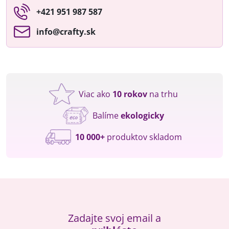
+421 951 987 587
info​@crafty​.sk
Viac ako
10 rokov
na trhu
Balíme
ekologicky
10 000+
produktov skladom
Zadajte svoj email a