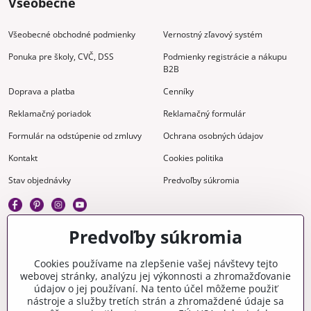
Všeobecné
Všeobecné obchodné podmienky
Vernostný zľavový systém
Ponuka pre školy, CVČ, DSS
Podmienky registrácie a nákupu
B2B
Doprava a platba
Cenníky
Reklamačný poriadok
Reklamačný formulár
Formulár na odstúpenie od zmluvy
Ochrana osobných údajov
Kontakt
Cookies politika
Stav objednávky
Predvoľby súkromia
Predvoľby súkromia
Kreatívne
Cookies používame na zlepšenie vašej návštevy tejto
webovej stránky, analýzu jej výkonnosti a zhromažďovanie
Gravírovanie
Materiály na stiahnutie
údajov o jej používaní. Na tento účel môžeme použiť
nástroje a služby tretích strán a zhromaždené údaje sa
Videonávody
Blog