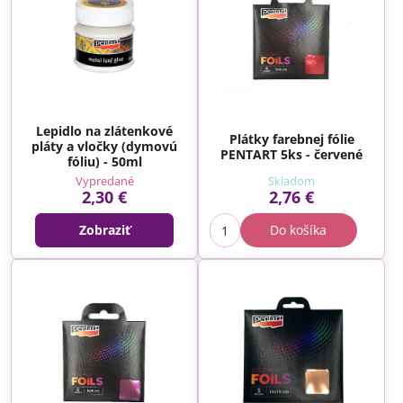
Lepidlo na zlátenkové
Plátky farebnej fólie
pláty a vločky (dymovú
PENTART 5ks - červené
fóliu) - 50ml
Vypredané
Skladom
2,30 €
2,76 €
Zobraziť
Do košíka