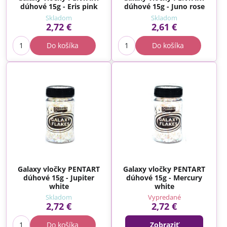
dúhové 15g - Eris pink
dúhové 15g - Juno rose
Skladom
Skladom
2,72 €
2,61 €
Do košíka
Do košíka
Galaxy vločky PENTART
Galaxy vločky PENTART
dúhové 15g - Jupiter
dúhové 15g - Mercury
white
white
Skladom
Vypredané
2,72 €
2,72 €
Do košíka
Zobraziť