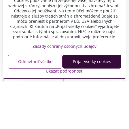
Cookies používame na zlepšenie vašej návštevy tejto
webovej stránky, analýzu jej výkonnosti a zhromažďovanie
údajov o jej používaní. Na tento účel môžeme použiť
nástroje a služby tretích strán a zhromaždené údaje sa
môžu preniesť k partnerom v EÚ, USA alebo iných
Vločky farebnej fólie
krajinách. Kliknutím na „Prijať všetky cookies“ vyjadrujete
Vločky farebnej fólie
PENTART - zeleno
svoj súhlas s týmto spracovaním. Nižšie môžete nájsť
PENTART - tmavofialové
strieborné
podrobné informácie alebo upraviť svoje preferencie.
Skladom
Skladom
Zásady ochrany osobných údajov
4 €
3,90 €
Do košíka
Do košíka
Odmietnuť všetko
Prijať všetky cookies
Ukázať podrobnosti
Zlátenkové plátky
Zlátenkové plátky