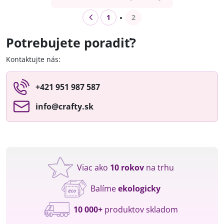
1
2
Potrebujete poradiť?
Kontaktujte nás:
+421 951 987 587
info​@crafty​.sk
Viac ako
10 rokov
na trhu
Balíme
ekologicky
10 000+
produktov skladom