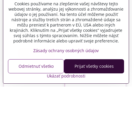
Cookies používame na zlepšenie vašej návštevy tejto
webovej stránky, analýzu jej výkonnosti a zhromažďovanie
údajov o jej používaní. Na tento účel môžeme použiť
nástroje a služby tretích strán a zhromaždené údaje sa
Plastové korálky čierne
Plastové korálky biele,
môžu preniesť k partnerom v EÚ, USA alebo iných
okrúhle 20g - čierne
abeceda - 20g
krajinách. Kliknutím na „Prijať všetky cookies“ vyjadrujete
srdiečka
svoj súhlas s týmto spracovaním. Nižšie môžete nájsť
Skladom
Skladom
podrobné informácie alebo upraviť svoje preferencie.
2 €
2,25 €
Zásady ochrany osobných údajov
Do košíka
Do košíka
Odmietnuť všetko
Prijať všetky cookies
Ukázať podrobnosti
Plastové korálky miracle
Plastové korálky kocky
10ks - 10mm -