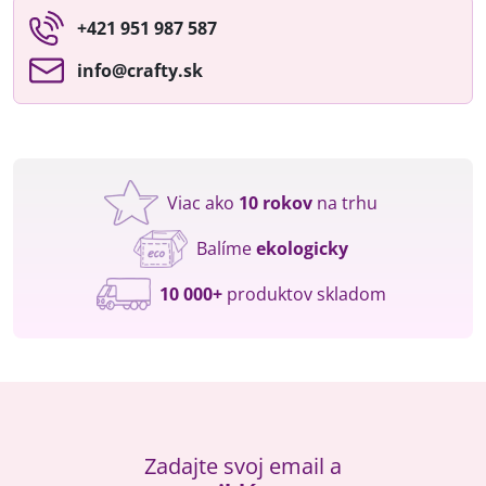
+421 951 987 587
info​@crafty​.sk
Viac ako
10 rokov
na trhu
Balíme
ekologicky
10 000+
produktov skladom
Zadajte svoj email a