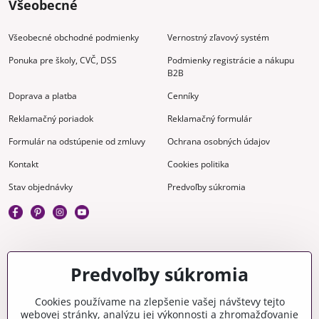
Všeobecné
Všeobecné obchodné podmienky
Vernostný zľavový systém
Ponuka pre školy, CVČ, DSS
Podmienky registrácie a nákupu
B2B
Doprava a platba
Cenníky
Reklamačný poriadok
Reklamačný formulár
Formulár na odstúpenie od zmluvy
Ochrana osobných údajov
Kontakt
Cookies politika
Stav objednávky
Predvoľby súkromia
Kreatívne
Predvoľby súkromia
Gravírovanie
Materiály na stiahnutie
Cookies používame na zlepšenie vašej návštevy tejto
webovej stránky, analýzu jej výkonnosti a zhromažďovanie
Videonávody
Blog