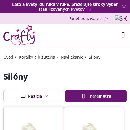
Leto a kvety idú ruka v ruke, prezerajte široký výber
✕
stabilizovaných kvetov
TU
Panel používateľa
Úvod
Korálky a bižutéria
Navliekanie
Silóny
Silóny
Parametre
Pozícia