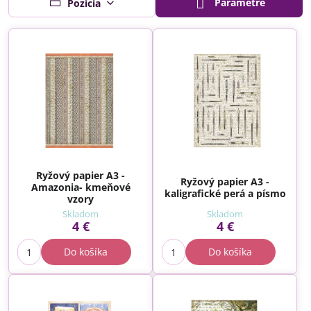
Parametre
Pozícia
Ryžový papier A3 -
Ryžový papier A3 -
Amazonia- kmeňové
kaligrafické perá a písmo
vzory
Skladom
Skladom
4 €
4 €
Do košíka
Do košíka