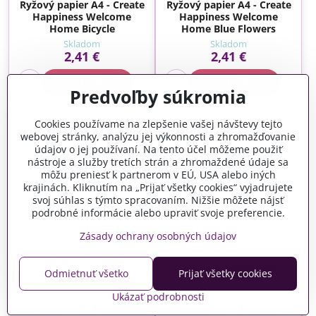
Ryžový papier A4 - Create
Ryžový papier A4 - Create
Happiness Welcome
Happiness Welcome
Home Bicycle
Home Blue Flowers
Skladom
Skladom
2,41 €
2,41 €
Do košíka
Do košíka
Predvoľby súkromia
Cookies používame na zlepšenie vašej návštevy tejto
webovej stránky, analýzu jej výkonnosti a zhromažďovanie
údajov o jej používaní. Na tento účel môžeme použiť
nástroje a služby tretích strán a zhromaždené údaje sa
môžu preniesť k partnerom v EÚ, USA alebo iných
krajinách. Kliknutím na „Prijať všetky cookies“ vyjadrujete
svoj súhlas s týmto spracovaním. Nižšie môžete nájsť
podrobné informácie alebo upraviť svoje preferencie.
Zásady ochrany osobných údajov
Ryžový papier A4 - Create
Ryžový papier A4 - Create
Happiness Welcome
Happiness Welcome
Odmietnuť všetko
Prijať všetky cookies
Home Clocks
Home Garland
Skladom
Skladom
Ukázať podrobnosti
2,36 €
2,41 €