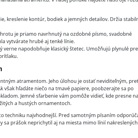
e, kreslenie kontúr, bodiek a jemných detailov. Držia stabil
 hrotu je priamo navrhnutý na ozdobné písmo, svadobné
a vytvárate hrubé aj tenké línie.
ý verne napodobňuje klasický štetec. Umožňujú plynulé pr
rítlaku.
m
entným atramentom. Jeho úlohou je ostať neviditeľným, pre
k však hľadáte niečo na tmavé papiere, poobzerajte sa po
kladom. Jemné sfarbenie vám pomôže vidieť, kde presne n
ložitých a hustých ornamentoch.
túto techniku najvhodnejší. Pred samotným písaním odporú
by sa prášok neprichytil aj na miesta mimo línií nakreslenýc