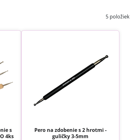
5
položiek
nie s
Pero na zdobenie s 2 hrotmi -
O 4ks
guličky 3-5mm