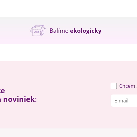
Balíme
ekologicky
Chcem s
te
h noviniek
: