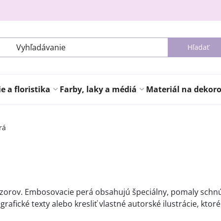
Hľadať
 a floristika
Farby, laky a médiá
Materiál na dekor
rá
vzorov. Embosovacie perá obsahujú špeciálny, pomaly schnúc
afické texty alebo kresliť vlastné autorské ilustrácie, kto