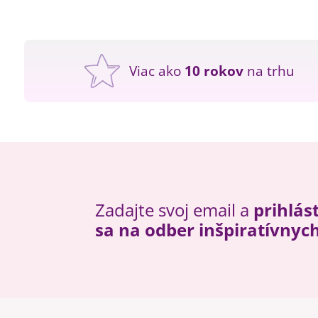
Viac ako
10 rokov
na trhu
Zadajte svoj email a
prihlás
sa na odber inšpiratívnyc