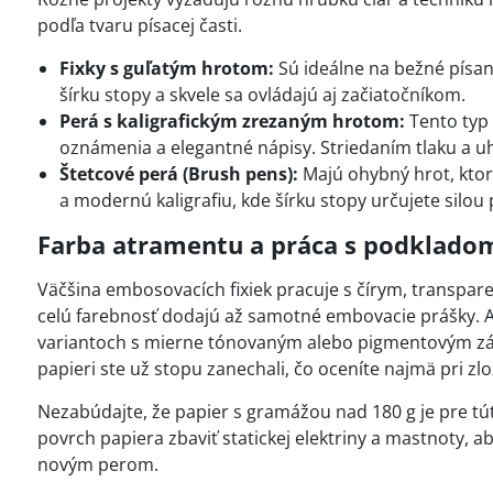
podľa tvaru písacej časti.
Fixky s guľatým hrotom:
Sú ideálne na bežné písani
šírku stopy a skvele sa ovládajú aj začiatočníkom.
Perá s kaligrafickým zrezaným hrotom:
Tento typ
oznámenia a elegantné nápisy. Striedaním tlaku a uhl
Štetcové perá (Brush pens):
Majú ohybný hrot, ktor
a modernú kaligrafiu, kde šírku stopy určujete silou p
Farba atramentu a práca s podklado
Väčšina embosovacích fixiek pracuje s čírym, transpar
celú farebnosť dodajú až samotné embovacie prášky. A
variantoch s mierne tónovaným alebo pigmentovým zá
papieri ste už stopu zanechali, čo oceníte najmä pri z
Nezabúdajte, že papier s gramážou nad 180 g je pre 
povrch papiera zbaviť statickej elektriny a mastnoty, a
novým perom.