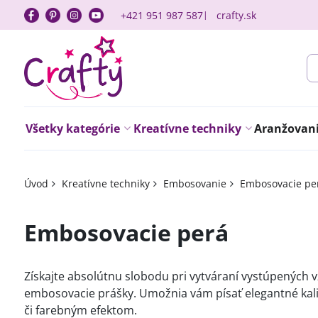
+421 951 987 587
crafty.sk
Všetky kategórie
Kreatívne techniky
Aranžovanie
Úvod
Kreatívne techniky
Embosovanie
Embosovacie pe
Embosovacie perá
Získajte absolútnu slobodu pri vytváraní vystúpených 
embosovacie prášky. Umožnia vám písať elegantné kaligr
či farebným efektom.