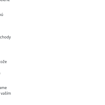
nú
echody
tože
a
čame
h vaším