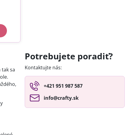
Potrebujete poradiť?
Kontaktujte nás:
 tak sa
ole.
aždého,
+421 951 987 587
info​@crafty​.sk
by
delené