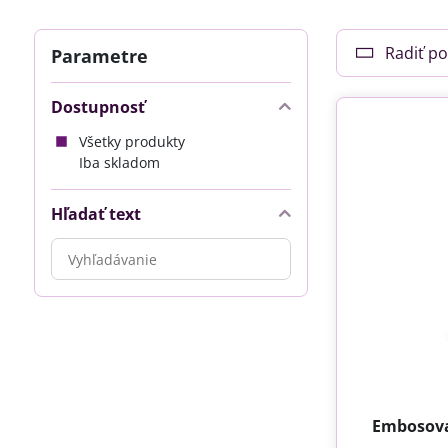
Radiť po
Parametre
Dostupnosť
Všetky produkty
Iba skladom
Hľadať text
Prehľadať
výsledky
filtra
fulltextom
Embosova