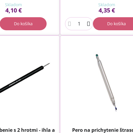
Skladom
Skladom
4,10 €
4,35 €
Do košíka
Do košíka
enie s 2 hrotmi - ihla a
Pero na prichytenie štras