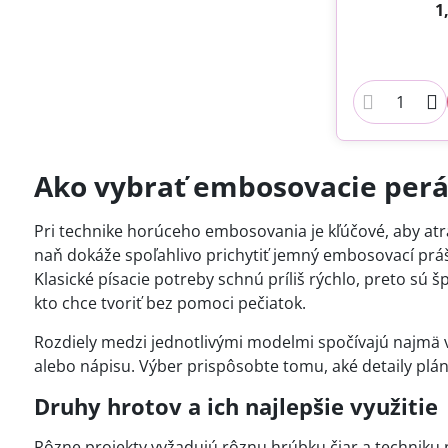
1
Ako vybrať embosovacie perá 
Pri technike horúceho embosovania je kľúčové, aby atra
naň dokáže spoľahlivo prichytiť jemný embosovací pr
Klasické písacie potreby schnú príliš rýchlo, preto s
kto chce tvoriť bez pomoci pečiatok.
Rozdiely medzi jednotlivými modelmi spočívajú najmä v 
alebo nápisu. Výber prispôsobte tomu, aké detaily plán
Druhy hrotov a ich najlepšie využitie
Rôzne projekty vyžadujú rôznu hrúbku čiar a techniku