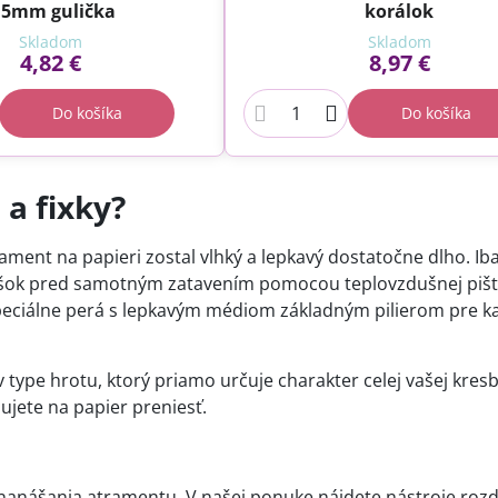
,5mm gulička
korálok
Skladom
Skladom
4,82 €
8,97 €
Do košíka
Do košíka
a fixky?
ment na papieri zostal vlhký a lepkavý dostatočne dlho. Iba
ášok pred samotným zatavením pomocou teplovzdušnej pišt
ú špeciálne perá s lepkavým médiom základným pilierom pre k
type hrotu, ktorý priamo určuje charakter celej vašej kres
ujete na papier preniesť.
 nanášania atramentu. V našej ponuke nájdete nástroje roz