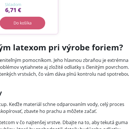
Skladom
6,71 €
Do košíka
ým latexom pri výrobe foriem?
oceniteľným pomocníkom. Jeho hlavnou zbraňou je extrémna
roblémov vytiahnete aj zložité odliatky s členitým povrchom
 tenkých vrstvách, čo vám dáva plnú kontrolu nad spotrebo
y
stup. Keďže materiál schne odparovaním vody, celý proces
 skopírovať, zbavte ho prachu a môžete začať.
etcom v čo najtenšej vrstve. Dbajte na to, aby tekutá guma