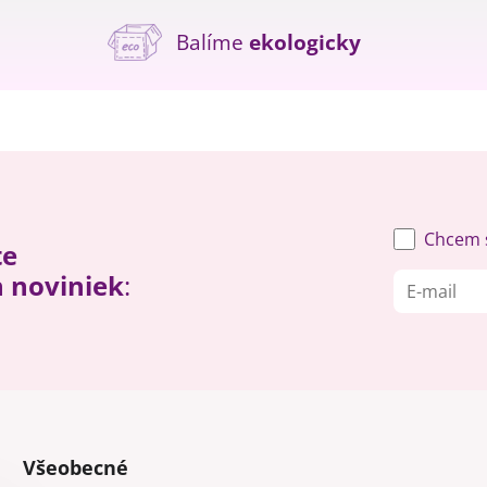
Balíme
ekologicky
Chcem s
te
h noviniek
:
Všeobecné