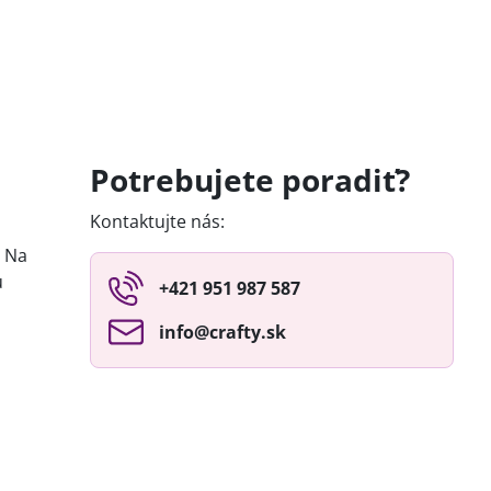
Potrebujete poradiť?
Kontaktujte nás:
. Na
u
+421 951 987 587
info​@crafty​.sk