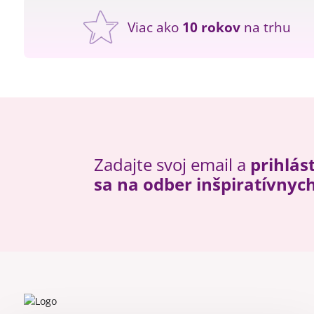
Viac ako
10 rokov
na trhu
Zadajte svoj email a
prihlás
sa na odber inšpiratívnyc