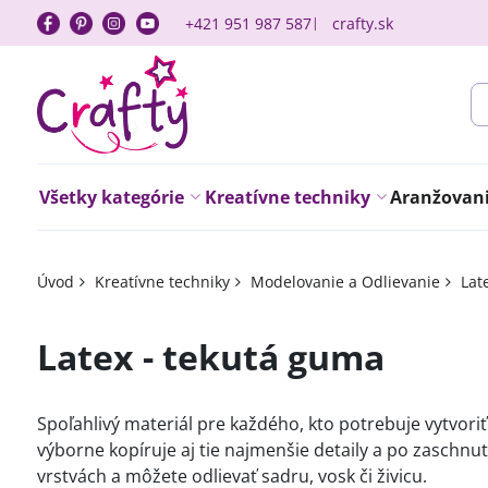
+421 951 987 587
crafty.sk
Všetky kategórie
Kreatívne techniky
Aranžovanie
Úvod
Kreatívne techniky
Modelovanie a Odlievanie
Lat
Latex - tekutá guma
Spoľahlivý materiál pre každého, kto potrebuje vytvori
výborne kopíruje aj tie najmenšie detaily a po zaschnu
vrstvách a môžete odlievať sadru, vosk či živicu.