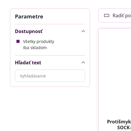
Radiť po
Parametre
Dostupnosť
Všetky produkty
Iba skladom
Hľadať text
Prehľadať
výsledky
filtra
fulltextom
Protišmyk
SOCK-