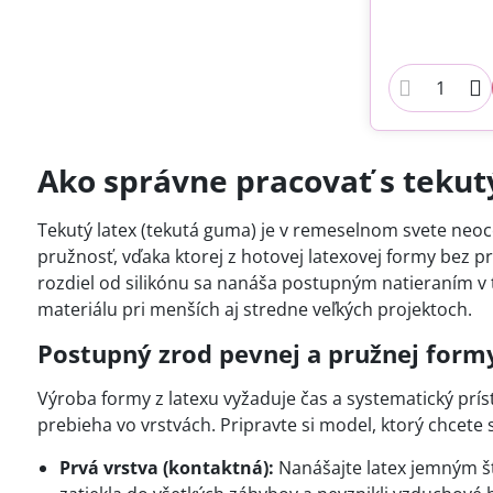
Ako správne pracovať s tekut
Tekutý latex (tekutá guma) je v remeselnom svete ne
pružnosť, vďaka ktorej z hotovej latexovej formy bez p
rozdiel od silikónu sa nanáša postupným natieraním v
materiálu pri menších aj stredne veľkých projektoch.
Postupný zrod pevnej a pružnej form
Výroba formy z latexu vyžaduje čas a systematický prí
prebieha vo vrstvách. Pripravte si model, ktorý chcete
Prvá vrstva (kontaktná):
Nanášajte latex jemným št