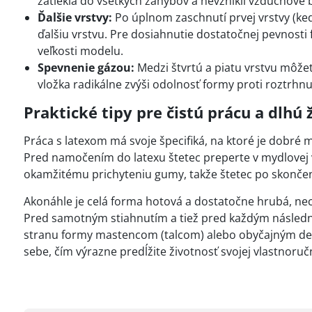
zatiekla do všetkých záhybov a nevznikli vzduchové b
Ďalšie vrstvy:
Po úplnom zaschnutí prvej vrstvy (keď
ďalšiu vrstvu. Pre dosiahnutie dostatočnej pevnosti 
veľkosti modelu.
Spevnenie gázou:
Medzi štvrtú a piatu vrstvu môžet
vložka radikálne zvýši odolnosť formy proti roztrh
Praktické tipy pre čistú prácu a dlhú 
Práca s latexom má svoje špecifiká, na ktoré je dobré m
Pred namočením do latexu štetec preperte v mydlovej vo
okamžitému prichyteniu gumy, takže štetec po skončení 
Akonáhle je celá forma hotová a dostatočne hrubá, nec
Pred samotným stiahnutím a tiež pred každým následný
stranu formy mastencom (talcom) alebo obyčajným dets
sebe, čím výrazne predĺžite životnosť svojej vlastnoru