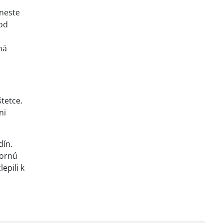
aneste
 od
ná
tetce.
ni
dín.
tornú
epili k