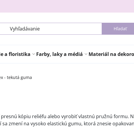
Hľadať
 a floristika
Farby, laky a médiá
Materiál na dekor
ex - tekutá guma
ť presnú kópiu reliéfu alebo vyrobiť vlastnú pružnú formu. 
tí sa zmení na vysoko elastickú gumu, ktorá znesie opakované