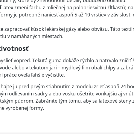
ubliny, ktoré by znehodnotili detaily budúceho odliatku.
 latex zmení farbu z mliečnej na polopriesvitnú žltkastú) n
formy je potrebné naniesť aspoň 5 až 10 vrstiev v závislosti
e zapracovať kúsok lekárskej gázy alebo obväzu. Táto textil
nutiu v namáhaných miestach.
životnosť
yslieť vopred. Tekutá guma dokáže rýchlo a natrvalo zničiť š
de alebo v tekutom jari – mydlový film obalí chlpy a zabrá
práce oveľa ľahšie vyčistíte.
hajte ju pred prvým stiahnutím z modelu zrieť aspoň 24 ho
m odlievaním sadry alebo vosku ošetrite vonkajšiu aj vnú
kým púdrom. Zabránite tým tomu, aby sa latexové steny zl
čne vyrobenej formy.