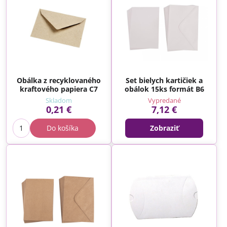
Obálka z recyklovaného
Set bielych kartičiek a
kraftového papiera C7
obálok 15ks formát B6
Skladom
Vypredané
0,21 €
7,12 €
Do košíka
Zobraziť