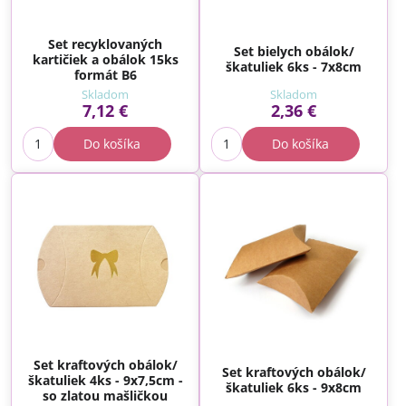
Set recyklovaných
Set bielych obálok/
kartičiek a obálok 15ks
škatuliek 6ks - 7x8cm
formát B6
Skladom
Skladom
7,12 €
2,36 €
Do košíka
Do košíka
Set kraftových obálok/
Set kraftových obálok/
škatuliek 4ks - 9x7,5cm -
škatuliek 6ks - 9x8cm
so zlatou mašličkou