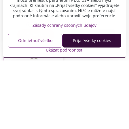
môžu preniesť k partnerom v EÚ, USA alebo iných
Ozdobné lepiace Washi
Papierová samolepiaca
krajinách. Kliknutím na „Prijať všetky cookies“ vyjadrujete
pásky 3x5m ARTEMIO -
páska čipka 2m -
svoj súhlas s týmto spracovaním. Nižšie môžete nájsť
Home 4 Christmas
baroková
podrobné informácie alebo upraviť svoje preferencie.
Skladom
Vypredané
6,97 €
4,61 €
Zásady ochrany osobných údajov
Do košíka
Zobraziť
Odmietnuť všetko
Prijať všetky cookies
Ukázať podrobnosti
Papierová samolepiaca
páska čipka 2m - kvietky
Skladom
3,95 €