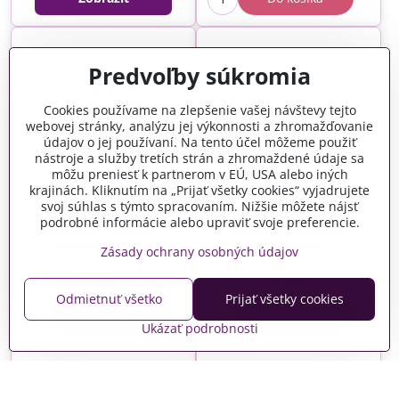
Predvoľby súkromia
Cookies používame na zlepšenie vašej návštevy tejto
webovej stránky, analýzu jej výkonnosti a zhromažďovanie
údajov o jej používaní. Na tento účel môžeme použiť
nástroje a služby tretích strán a zhromaždené údaje sa
môžu preniesť k partnerom v EÚ, USA alebo iných
krajinách. Kliknutím na „Prijať všetky cookies“ vyjadrujete
svoj súhlas s týmto spracovaním. Nižšie môžete nájsť
Silikónová pečiatka
Silikónová pečiatka
podrobné informácie alebo upraviť svoje preferencie.
ARTEMIO 13x8cm -
ARTEMIO 14x14cm -
tulipánová tapeta
BOHO štýl
Zásady ochrany osobných údajov
Skladom
Skladom
6,46 €
7,38 €
Odmietnuť všetko
Prijať všetky cookies
Do košíka
Do košíka
Ukázať podrobnosti