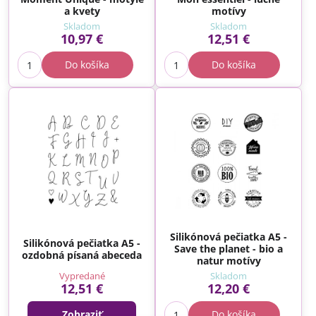
a kvety
motívy
Skladom
Skladom
10,97 €
12,51 €
Do košíka
Do košíka
Silikónová pečiatka A5 -
Silikónová pečiatka A5 -
Save the planet - bio a
ozdobná písaná abeceda
natur motívy
Vypredané
Skladom
12,51 €
12,20 €
Zobraziť
Do košíka