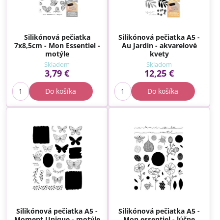
Silikónová pečiatka
Silikónová pečiatka A5 -
7x8,5cm - Mon Essentiel -
Au Jardin - akvarelové
motýle
kvety
Skladom
Skladom
3,79 €
12,25 €
Do košíka
Do košíka
Silikónová pečiatka A5 -
Silikónová pečiatka A5 -
Moment Unique - motýle
Mon essentiel - lúčne