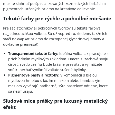
musíte siahnuť po špecializovaných kozmetických farbách a
pigmentoch určených priamo na kreatívne odlievanie.
Tekuté farby pre rýchle a pohodlné miešanie
Pre začiatočníkov aj pokročilých tvorcov sú tekuté farbivá
najjednoduchšou voľbou. Sú už vopred rozriedené, takže ich
stačí nakvapkať priamo do roztopenej glycerínovej hmoty a
dôkladne premiešať.
Transparentné tekuté farby:
Ideálna voľba, ak pracujete s
priehľadným mydlovým základom. Hmota si zachová svoju
čírosť, svetlo cez ňu bude krásne presvitať a vy môžete
vnútri nechať vyniknúť zaliate sušené bylinky.
Pigmentové pasty a roztoky:
V kombinácii s bielou
mydlovou hmotou s kozím mliekom alebo bambuckým
maslom vytvárajú nádherné, sýte pastelové odtiene, ktoré
sa nesmúšajú.
Sľudové mica prášky pre luxusný metalický
efekt