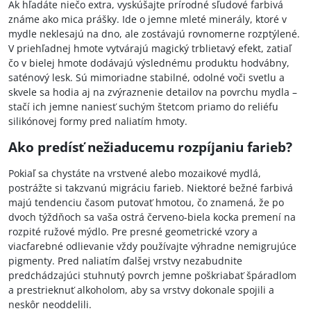
Ak hľadáte niečo extra, vyskúšajte prírodné sľudové farbivá
známe ako mica prášky. Ide o jemne mleté minerály, ktoré v
mydle neklesajú na dno, ale zostávajú rovnomerne rozptýlené.
V priehľadnej hmote vytvárajú magický trblietavý efekt, zatiaľ
čo v bielej hmote dodávajú výslednému produktu hodvábny,
saténový lesk. Sú mimoriadne stabilné, odolné voči svetlu a
skvele sa hodia aj na zvýraznenie detailov na povrchu mydla –
stačí ich jemne naniesť suchým štetcom priamo do reliéfu
silikónovej formy pred naliatím hmoty.
Ako predísť nežiaducemu rozpíjaniu farieb?
Pokiaľ sa chystáte na vrstvené alebo mozaikové mydlá,
postrážte si takzvanú migráciu farieb. Niektoré bežné farbivá
majú tendenciu časom putovať hmotou, čo znamená, že po
dvoch týždňoch sa vaša ostrá červeno-biela kocka premení na
rozpité ružové mýdlo. Pre presné geometrické vzory a
viacfarebné odlievanie vždy používajte výhradne nemigrujúce
pigmenty. Pred naliatím ďalšej vrstvy nezabudnite
predchádzajúci stuhnutý povrch jemne poškriabať špáradlom
a prestrieknuť alkoholom, aby sa vrstvy dokonale spojili a
neskôr neoddelili.