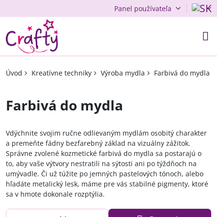
Panel používateľa
Úvod
Kreatívne techniky
Výroba mydla
Farbivá do mydla
Farbivá do mydla
Vdýchnite svojim ručne odlievaným mydlám osobitý charakter
a premeňte fádny bezfarebný základ na vizuálny zážitok.
Správne zvolené kozmetické farbivá do mydla sa postarajú o
to, aby vaše výtvory nestratili na sýtosti ani po týždňoch na
umývadle. Či už túžite po jemných pastelových tónoch, alebo
hľadáte metalický lesk, máme pre vás stabilné pigmenty, ktoré
sa v hmote dokonale rozptýlia.