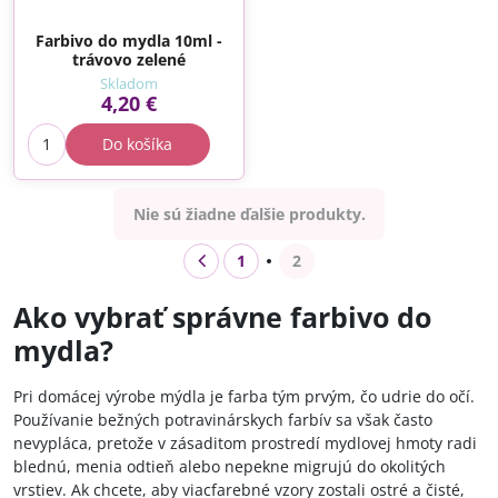
Farbivo do mydla 10ml -
trávovo zelené
Skladom
4,20 €
Do košíka
Nie sú žiadne ďalšie produkty.
1
2
Ako vybrať správne farbivo do
mydla?
Pri domácej výrobe mýdla je farba tým prvým, čo udrie do očí.
Používanie bežných potravinárskych farbív sa však často
nevypláca, pretože v zásaditom prostredí mydlovej hmoty radi
blednú, menia odtieň alebo nepekne migrujú do okolitých
vrstiev. Ak chcete, aby viacfarebné vzory zostali ostré a čisté,