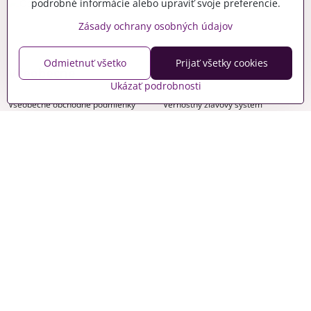
podrobné informácie alebo upraviť svoje preferencie.
Zásady ochrany osobných údajov
Odmietnuť všetko
Prijať všetky cookies
Všeobecné
Ukázať podrobnosti
Všeobecné obchodné podmienky
Vernostný zľavový systém
Ponuka pre školy, CVČ, DSS
Podmienky registrácie a nákupu
B2B
Doprava a platba
Cenníky
Reklamačný poriadok
Reklamačný formulár
Formulár na odstúpenie od zmluvy
Ochrana osobných údajov
Kontakt
Cookies politika
Stav objednávky
Predvoľby súkromia