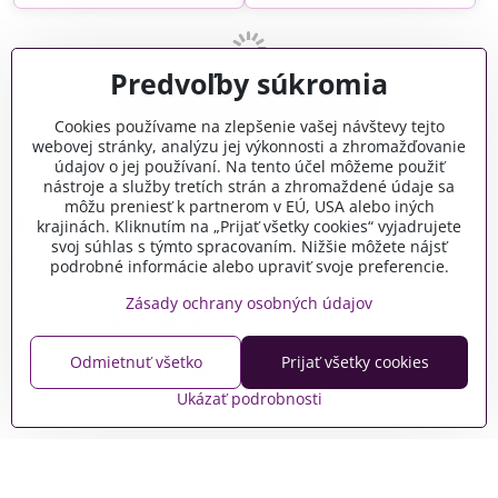
Predvoľby súkromia
Ďalšie produkty
Cookies používame na zlepšenie vašej návštevy tejto
webovej stránky, analýzu jej výkonnosti a zhromažďovanie
údajov o jej používaní. Na tento účel môžeme použiť
1
2
3
5
nástroje a služby tretích strán a zhromaždené údaje sa
môžu preniesť k partnerom v EÚ, USA alebo iných
Potrebujete poradiť?
krajinách. Kliknutím na „Prijať všetky cookies“ vyjadrujete
svoj súhlas s týmto spracovaním. Nižšie môžete nájsť
Kontaktujte nás:
podrobné informácie alebo upraviť svoje preferencie.
Zásady ochrany osobných údajov
+421 951 987 587
Odmietnuť všetko
Prijať všetky cookies
info​@crafty​.sk
Ukázať podrobnosti