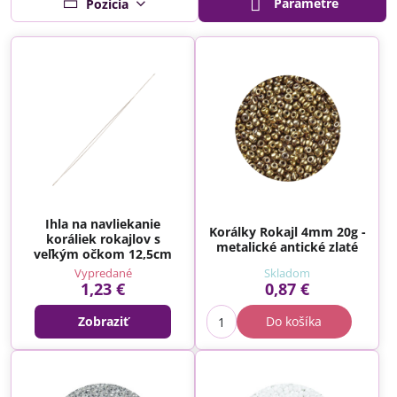
Parametre
Pozícia
Ihla na navliekanie
Korálky Rokajl 4mm 20g -
koráliek rokajlov s
metalické antické zlaté
veľkým očkom 12,5cm
Vypredané
Skladom
1,23 €
0,87 €
Zobraziť
Do košíka