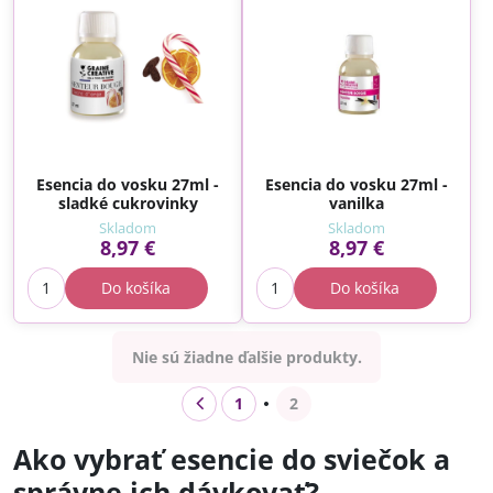
Esencia do vosku 27ml -
Esencia do vosku 27ml -
sladké cukrovinky
vanilka
Skladom
Skladom
8,97 €
8,97 €
Do košíka
Do košíka
Nie sú žiadne ďalšie produkty.
1
2
Ako vybrať esencie do sviečok a
správne ich dávkovať?