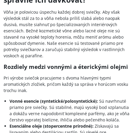
Vôňa je polovicou úspechu každej dobrej sviečky. Aby však
výsledok stál za to a vôňa nebola príliš slabá alebo naopak
dusivá, musíte siahnuť po špecializovaných interiérových
esenciách. Bežné kozmetické vône alebo lacné oleje nie sú
stavané na vysoké teploty horenia, môžu meniť arómu alebo
spôsobovať dymenie. Naše esencie sú testované priamo pre
potreby sviečkarov a zaručujú stabilný výsledok v rastlinných
voskoch aj parafíne.
Rozdiely medzi vonnými a éterickými olejmi
Pri výrobe sviečok pracujeme s dvoma hlavnými typmi
aromatických zložiek, pričom každý sa správa v horúcom vosku
trochu inak.
Vonné esencie (syntetické/polosyntetické):
Sú navrhnuté
priamo pre sviečky. Sú stabilné, majú vysoký bod vzplanutia
a dokážu verne napodobniť komplexné parfémy, ako je vôňa
čerstvo vypratej bielizne, ihličia alebo pečeného koláča.
Esenciálne oleje (stopercentne prírodné):
Získavajú sa
lisovaním alebo destiláciou rastlín. Sú skvelé pre