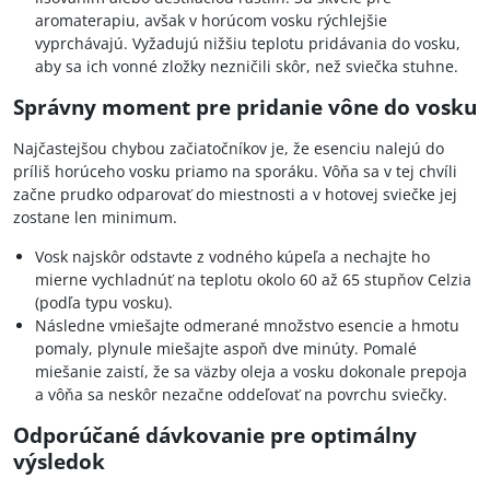
aromaterapiu, avšak v horúcom vosku rýchlejšie
vyprchávajú. Vyžadujú nižšiu teplotu pridávania do vosku,
aby sa ich vonné zložky nezničili skôr, než sviečka stuhne.
Správny moment pre pridanie vône do vosku
Najčastejšou chybou začiatočníkov je, že esenciu nalejú do
príliš horúceho vosku priamo na sporáku. Vôňa sa v tej chvíli
začne prudko odparovať do miestnosti a v hotovej sviečke jej
zostane len minimum.
Vosk najskôr odstavte z vodného kúpeľa a nechajte ho
mierne vychladnúť na teplotu okolo 60 až 65 stupňov Celzia
(podľa typu vosku).
Následne vmiešajte odmerané množstvo esencie a hmotu
pomaly, plynule miešajte aspoň dve minúty. Pomalé
miešanie zaistí, že sa väzby oleja a vosku dokonale prepoja
a vôňa sa neskôr nezačne oddeľovať na povrchu sviečky.
Odporúčané dávkovanie pre optimálny
výsledok