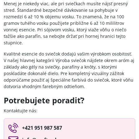
Menej je niekedy viac, ale pri sviečkach musíte nájsť presný
stred. Štandardné bezpečné dávkovanie sa pohybuje v
rozmedzí 6 až 10 % objemu vosku. To znamená, že na 100
gramov tuhého vosku použijete približne 6 až 10 mililitrov
vonnej esencie. Pri sójovom vosku, ktorý viaže vôňu o niečo
ťažšie ako parafín, sa nebojte držať pri hornej hranici tejto
stupnice.
Kvalitné esencie do sviečok dodajú vašim výrobkom osobitosť.
V našej hlavnej kategórii Výroba sviečok nájdete okrem aróm aj
základy ako gély na sviečky, parafíny a knôty, s ktorými
poskladáte dokonalé dielo. Pre kompletný vizuálny zážitok
odporúčame použiť aj špeciálne farbivá do sviečok, ktoré vôňu
dotvoria vhodným farebným odtieňom.
Potrebujete poradiť?
Kontaktujte nás:
+421 951 987 587