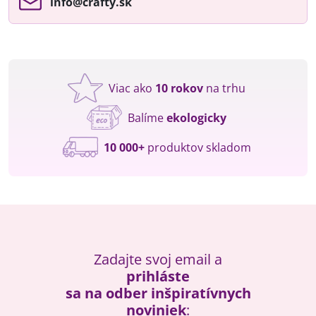
info​@crafty​.sk
Viac ako
10 rokov
na trhu
Balíme
ekologicky
10 000+
produktov skladom
Zadajte svoj email a
prihláste
sa na odber inšpiratívnych
noviniek
: