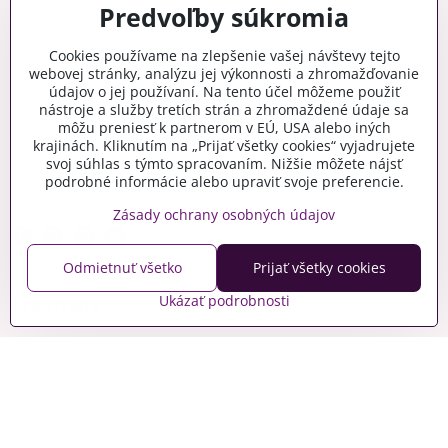
Predvoľby súkromia
Ponuka pre školy, CVČ, DSS
Podmienky registrácie a nákupu
B2B
Cookies používame na zlepšenie vašej návštevy tejto
Doprava a platba
Cenníky
webovej stránky, analýzu jej výkonnosti a zhromažďovanie
údajov o jej používaní. Na tento účel môžeme použiť
Reklamačný poriadok
Reklamačný formulár
nástroje a služby tretích strán a zhromaždené údaje sa
môžu preniesť k partnerom v EÚ, USA alebo iných
Formulár na odstúpenie od zmluvy
Ochrana osobných údajov
krajinách. Kliknutím na „Prijať všetky cookies“ vyjadrujete
svoj súhlas s týmto spracovaním. Nižšie môžete nájsť
Kontakt
Cookies politika
podrobné informácie alebo upraviť svoje preferencie.
Stav objednávky
Predvoľby súkromia
Zásady ochrany osobných údajov
Odmietnuť všetko
Prijať všetky cookies
Ukázať podrobnosti
Kreatívne
Gravírovanie
Materiály na stiahnutie
Videonávody
Blog
Kreatívna poradňa