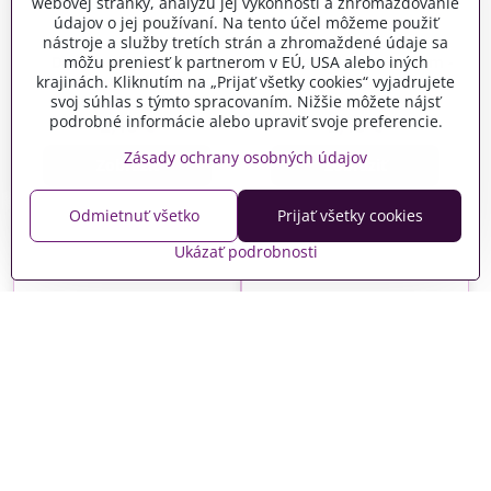
webovej stránky, analýzu jej výkonnosti a zhromažďovanie
údajov o jej používaní. Na tento účel môžeme použiť
nástroje a služby tretích strán a zhromaždené údaje sa
môžu preniesť k partnerom v EÚ, USA alebo iných
Drevené štipce 24ks
Drevené štipce 24ks 3cm -
2,5cm - pastelový mix
biele
krajinách. Kliknutím na „Prijať všetky cookies“ vyjadrujete
svoj súhlas s týmto spracovaním. Nižšie môžete nájsť
Vypredané
Vypredané
podrobné informácie alebo upraviť svoje preferencie.
2,15 €
2,15 €
Zásady ochrany osobných údajov
Zobraziť
Zobraziť
Odmietnuť všetko
Prijať všetky cookies
Ukázať podrobnosti
Drevené štipce 24ks 3cm -
Drevené štipce 24ks 3cm -
medené
prírodné
Skladom
Skladom