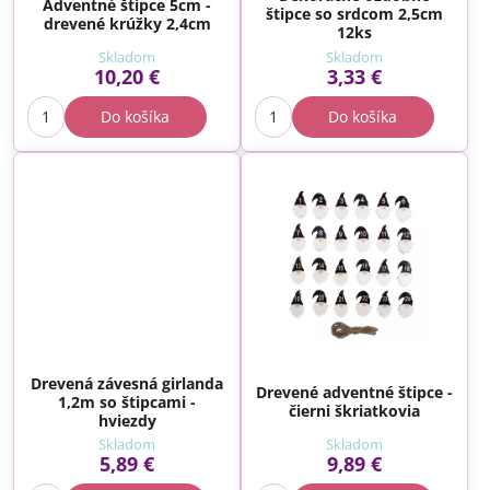
Adventné štipce 5cm -
štipce so srdcom 2,5cm
drevené krúžky 2,4cm
12ks
Skladom
Skladom
10,20 €
3,33 €
Do košíka
Do košíka
Drevená závesná girlanda
Drevené adventné štipce -
1,2m so štipcami -
čierni škriatkovia
hviezdy
Skladom
Skladom
5,89 €
9,89 €