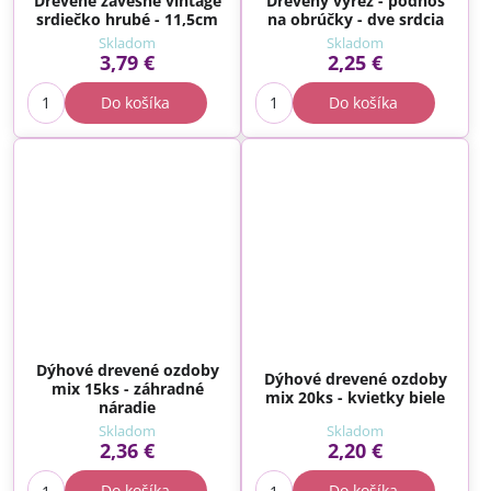
Drevené závesné vintage
Drevený výrez - podnos
srdiečko hrubé - 11,5cm
na obrúčky - dve srdcia
Skladom
Skladom
3,79 €
2,25 €
Do košíka
Do košíka
Dýhové drevené ozdoby
Dýhové drevené ozdoby
mix 15ks - záhradné
mix 20ks - kvietky biele
náradie
Skladom
Skladom
2,36 €
2,20 €
Do košíka
Do košíka