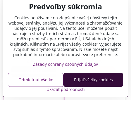
Predvoľby súkromia
Cookies používame na zlepšenie vašej návštevy tejto
webovej stránky, analýzu jej výkonnosti a zhromažďovanie
údajov o jej používaní. Na tento účel môžeme použiť
nástroje a služby tretích strán a zhromaždené údaje sa
môžu preniesť k partnerom v EÚ, USA alebo iných
Dýhové nalepovacie
Dýhové magnetky
ozdoby 24ks - trblietavé
krajinách. Kliknutím na „Prijať všetky cookies“ vyjadrujete
srdiečka - 4ks
srdiečka a mladomanželia
svoj súhlas s týmto spracovaním. Nižšie môžete nájsť
podrobné informácie alebo upraviť svoje preferencie.
Vypredané
Skladom
2,67 €
2,82 €
Zásady ochrany osobných údajov
Zobraziť
Do košíka
Odmietnuť všetko
Prijať všetky cookies
Ukázať podrobnosti