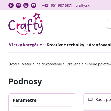
+421 951 987 587
crafty.sk
Všetky kategórie
Kreatívne techniky
Aranžovanie
Úvod
Materiál na dekorovanie
Drevené a hlinené polotov
Podnosy
Radiť po
Parametre