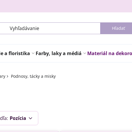
Hľadať
 a floristika
Farby, laky a médiá
Materiál na dekor
ary
Podnosy, tácky a misky
dľa:
Pozícia