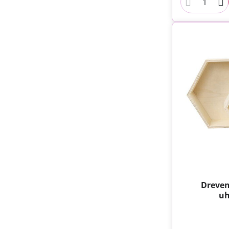
Dreven
uh