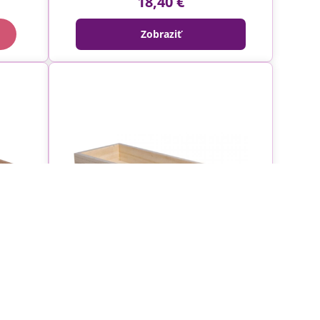
18,40 €
Zobraziť
k -
Drevený podnos - podložka 30cm