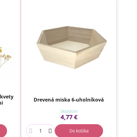
 kvety
Drevená miska 6-uholníková
mi
Skladom
4,77 €
Do košíka