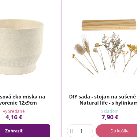
ová eko miska na
DIY sada - stojan na sušené
vorenie 12x9cm
Natural life - s bylinka
Vypredané
Skladom
4,16 €
7,90 €
Zobraziť
Do košíka