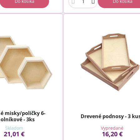
Do košíka
Do košíka
é misky/poličky 6-
Drevené podnosy - 3 ku
olníkové - 3ks
Skladom
Vypredané
21,01 €
16,20 €