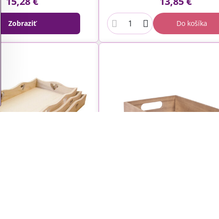
15,28 €
13,85 €
Zobraziť
Do košíka
 podnosy, tácky so
Drevený podnos - obdĺžni
diečkami - 3ks
24x17cm