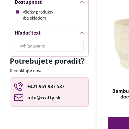
Dostupnosť
Všetky produkty
Iba skladom
Hľadať text
Prehľadať
výsledky
filtra
Potrebujete poradiť?
fulltextom
Kontaktujte nás:
+421 951 987 587
Bambus
dot
info​@crafty​.sk