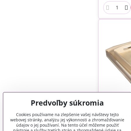
Predvoľby súkromia
Cookies používame na zlepšenie vašej návštevy tejto
Drevené 
webovej stránky, analýzu jej výkonnosti a zhromažďovanie
údajov o jej používaní. Na tento účel môžeme použiť
nástroje a služby tretích strán a zhromaždené údaje sa