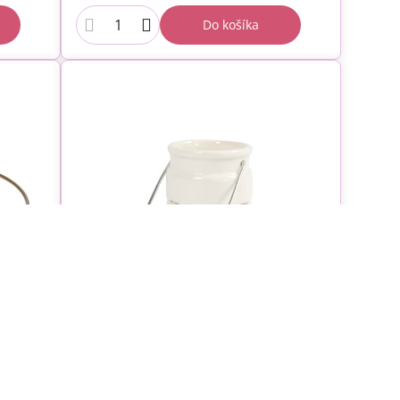
Do košíka
áklad
Porcelánový závesný svietnik -
viečku
lampáš biely 8cm