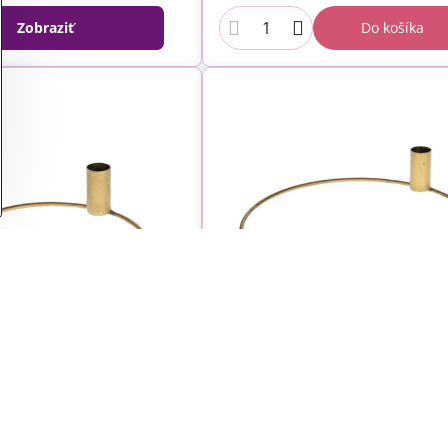
Zobraziť
Do košíka
nžérsky kruh - základ
Kovový aranžérsky kruh - z
ojanom na dlhú sviečku
25cm so stojanom na dlhú s
- zlatý
- zlatý