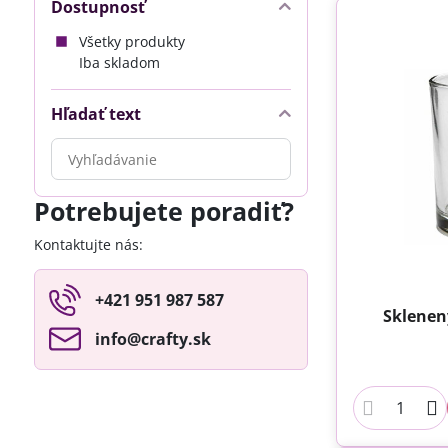
Dostupnosť
Všetky produkty
Iba skladom
Hľadať text
Prehľadať
výsledky
filtra
Potrebujete poradiť?
fulltextom
Kontaktujte nás:
+421 951 987 587
Sklenený
info​@crafty​.sk