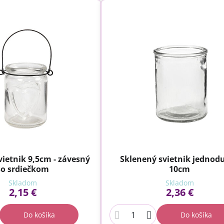
vietnik 9,5cm - závesný
Sklenený svietnik jednod
so srdiečkom
10cm
Skladom
Skladom
2,15 €
2,36 €
Do košíka
Do košíka