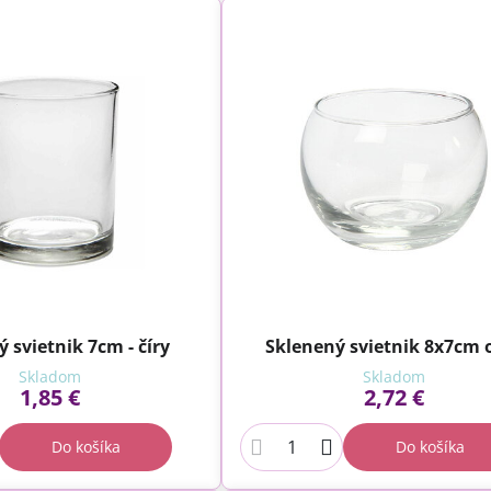
 svietnik 7cm - číry
Sklenený svietnik 8x7cm 
Skladom
Skladom
1,85 €
2,72 €
Do košíka
Do košíka