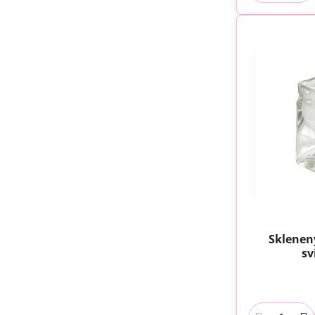
Sklenený
sv