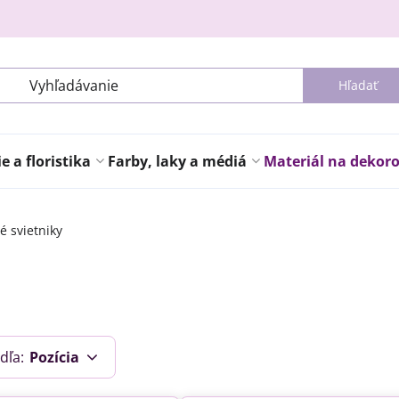
Hľadať
 a floristika
Farby, laky a médiá
Materiál na dekor
é svietniky
dľa:
Pozícia